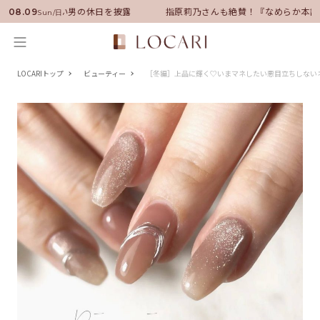
サダーに就任！いい男の休日を披露
指原莉乃さんも絶賛！『なめらか本舗
08.09
Sun/日
LOCARIトップ
ビューティー
［冬編］上品に輝く♡いまマネしたい悪目立ちしない