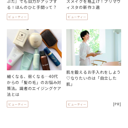
ぶた］でも目力がアップす
スメイクを格上げ！プリマヴ
る！ほんのひと手間って？
ィスタの新作３選
ビューティー
ビューティー
肌を鍛えるお手入れをしよう
細くなる、弱くなる…40代
♡なりたいのは「自立した
からの「髪の毛」のお悩み対
肌」
策法。識者のエイジングケア
法とは
[PR]
ビューティー
ビューティー