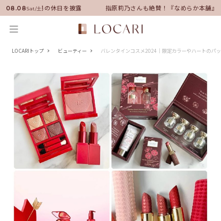
ーに就任！いい男の休日を披露
指原莉乃さんも絶賛！『なめらか本舗』保
08.08
Sat/土
LOCARIトップ
ビューティー
バレンタインコスメ2024｜限定カラーやハートのパ