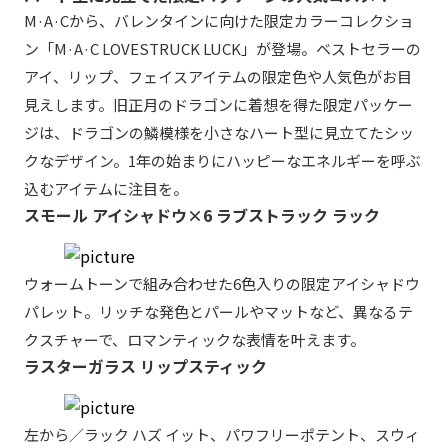
M·A·Cから、バレンタインに向けた限定カラーコレクショ
ン「M·A·C LOVESTRUCK LUCK」が登場。ベストセラーの
アイ、リップ、フェイスアイテムの限定色や人気色がお目
見えします。旧正月のドラゴンに着想を得た限定パッケー
ジは、ドラゴンの鱗模様を小さなハート型に見立てたシッ
クなデザイン。1年の始まりにハッピーなエネルギーを呼ぶ
込むアイテムに注目を。
スモール アイシャドウ×6 ラブストラック ラック
ウォームトーンで組み合わせた6色入りの限定アイシャドウ
パレット。リッチな発色とパールやマットなど、異なるテ
クスチャーで、ロマンティックな表情を叶えます。
ラスターガラス リップスティック
左から／ラック ハズ イット、パワフリーポテント、スウィ