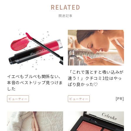
RELATED
関連記事
「これで落とすと吸い込みが
イエベもブルベも関係ない、
違う！」クチコミ1位はやっ
本音のベストリップ見つけま
ぱり良かった♡
した
[PR]
ビューティー
ビューティー