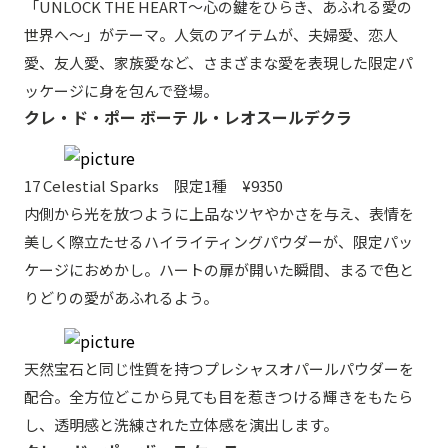
「UNLOCK THE HEART〜心の鍵をひらき、あふれる愛の
世界へ〜」がテーマ。人気のアイテムが、夫婦愛、恋人
愛、友人愛、家族愛など、さまざまな愛を表現した限定パ
ッケージに身を包んで登場。
クレ・ド・ポー ボーテ ル・レオスールデクラ
17 Celestial Sparks 限定1種 ¥9350
内側から光を放つように上品なツヤやかさを与え、表情を
美しく際立たせるハイライティングパウダーが、限定パッ
ケージにおめかし。ハートの扉が開いた瞬間、まるで色と
りどりの愛があふれるよう。
天然宝石と同じ性質を持つプレシャスオパールパウダーを
配合。全方位どこから見ても目を惹きつける輝きをもたら
し、透明感と洗練された立体感を演出します。