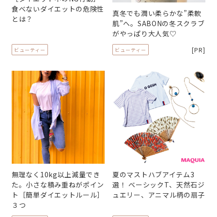
食べないダイエットの危険性
真冬でも潤い柔らかな”柔軟
とは？
肌”へ。SABONの冬スクラブ
がやっぱり大人気♡
[PR]
ビューティー
ビューティー
無理なく10kg以上減量でき
夏のマストハブアイテム3
た。小さな積み重ねがポイン
選！ ベーシックT、天然石ジ
ト［簡単ダイエットルール］
ュエリー、アニマル柄の扇子
３つ