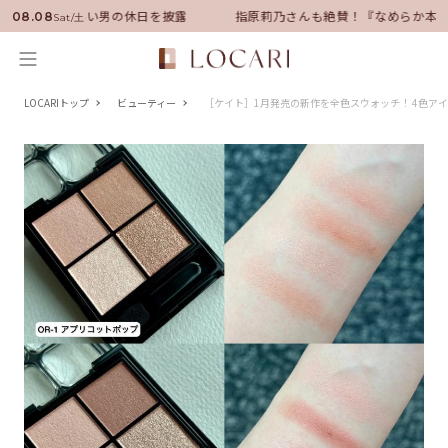
バサダーに就任！いい男の休日を披露
指原莉乃さんも絶賛！『なめらか本舗
08.08
Sat/土
LOCARIトップ
ビューティー
［ケイト］1月発売の新作を全色スウォッチ！ 4色ア