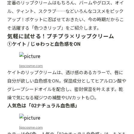
定番のリップクリームはもちろん、バームやグロス、オイ
ル、ティント、スクラブ……などいろんなコスメをピック
アップ！ポケットに忍ばせておきたい、今の時期だからこ
そ活躍する「色つきリップ」をご紹介します。
気軽に試せる！プチプラ×リップクリーム
①ケイト / じゅわっと血色感をON
lipscosme.com
ケイトのリップクリームは、透け感のあるカラーで、唇に
自分が欲しい血色感をON。保湿成分としてヒアルロン酸や
グレープシードオイルを配合し、密封保湿を叶えます。乾
燥で気になる縦ジワの補整やUVカットも◎。
人気色は「02ナチュラル血色感」
lipscosme.com
カラーは全6色。人気の「02ナチュラル血色感」は、もとも