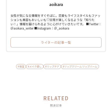
aoikara
女性が気になる情報をすぐそばに。恋愛もライフスタイルもファッ
ションも美容もおいしいも♡日常が楽しくなるような「知りた
い！」情報を届けられるように心がけていきたいです。 ■Twitter：
＠aoikara_writer ■Instagram：＠_aoikara
ライターの記事一覧
#保湿
#メイク直し
#リップケア
#リップクリーム リップバーム
RELATED
関連記事