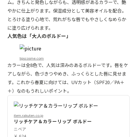
ム。きちんと発色しながらも、透明感があるカラーで、艶
やかに仕上がります。保湿成分として美容オイルを配合。
とろける塗り心地で、荒れがちな唇でもやさしくなめらか
に塗り広げられます。
人気色は「大人のボルドー」
lipscosme.com
カラーは全8色で、人気は深みのあるボルドーです。唇をケ
アしながら、色づきつやめき、ふっくらとした唇に見せま
す。これから春夏に向けては、UVカット（SPF20／PA＋
＋）なのもうれしいポイント。
item.rakuten.co.jp
リッチケア＆カラーリップ ボルドー
ニベア
￥ 624