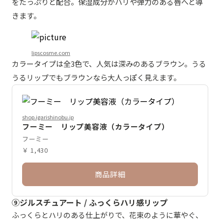
をたっぷりと配合。保湿成分がハリや弾力のある唇へと導
きます。
lipscosme.com
カラータイプは全3色で、人気は深みのあるブラウン。うる
うるリップでもブラウンなら大人っぽく見えます。
shop.igarishinobu.jp
フーミー リップ美容液（カラータイプ）
フーミー
￥ 1,430
商品詳細
⑨ジルスチュアート / ふっくらハリ感リップ
ふっくらとハリのある仕上がりで、花束のように華やぐ、