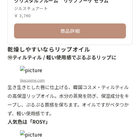
クリスタルブルーム リップブーケ セラム
ジルスチュアート
￥ 3,740
商品詳細
乾燥しやすいならリップオイル
⑩ティルティル / 軽い使用感でぷるぷるリップに
lipscosme.com
生き生きとした唇に仕上げる、韓国コスメ・ティルティル
の高保湿リップオイル。水分の蒸発を防ぎ、保湿成分をキ
ープし、ぷるぷる質感を保ちます。オイルですがベタつか
ず、軽い使用感です。
人気色は「ROSY」