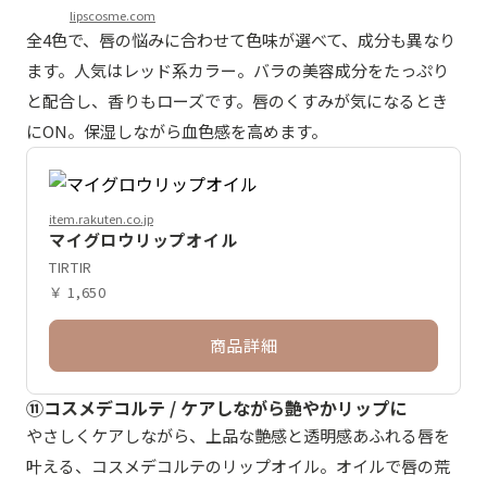
lipscosme.com
全4色で、唇の悩みに合わせて色味が選べて、成分も異なり
ます。人気はレッド系カラー。バラの美容成分をたっぷり
と配合し、香りもローズです。唇のくすみが気になるとき
にON。保湿しながら血色感を高めます。
item.rakuten.co.jp
マイグロウリップオイル
TIRTIR
￥ 1,650
商品詳細
⑪コスメデコルテ / ケアしながら艶やかリップに
やさしくケアしながら、上品な艶感と透明感あふれる唇を
叶える、コスメデコルテのリップオイル。オイルで唇の荒