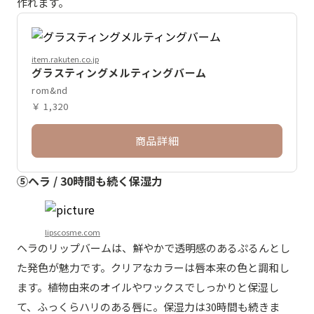
作れます。
item.rakuten.co.jp
グラスティングメルティングバーム
rom&nd
￥ 1,320
商品詳細
⑤ヘラ / 30時間も続く保湿力
lipscosme.com
ヘラのリップバームは、鮮やかで透明感のあるぷるんとし
た発色が魅力です。クリアなカラーは唇本来の色と調和し
ます。植物由来のオイルやワックスでしっかりと保湿し
て、ふっくらハリのある唇に。保湿力は30時間も続きま