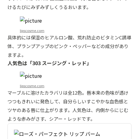
けるたびにみずみずしくうるおいます。
lipscosme.com
具体的には保湿のヒアルロン酸、荒れ防止のビタミンC誘導
体、プランプアップのピンク・ペッパーなどの成分があり
ますよ。
人気色は「303 スージング・レッド」
lipscosme.com
マーブルに溶けたカラバリは全12色。唇本来の色味が透け
つつもきれいに発色して、自分らしいすこやかな血色感と
ツヤのある唇に仕上がります。人気色は、内側からにじむ
ような赤みがさす、シアー・レッドです。