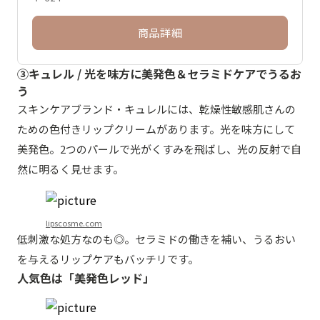
商品詳細
③キュレル / 光を味方に美発色＆セラミドケアでうるお
う
スキンケアブランド・キュレルには、乾燥性敏感肌さんの
ための色付きリップクリームがあります。光を味方にして
美発色。2つのパールで光がくすみを飛ばし、光の反射で自
然に明るく見せます。
lipscosme.com
低刺激な処方なのも◎。セラミドの働きを補い、うるおい
を与えるリップケアもバッチリです。
人気色は「美発色レッド」