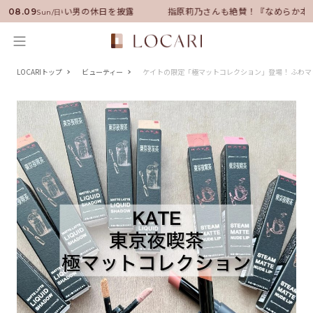
バサダーに就任！いい男の休日を披露
指原莉乃さんも絶賛！『なめらか本
08.09
Sun/日
LOCARIトップ
ビューティー
ケイトの限定「極マットコレクション」登場！ ふわマ