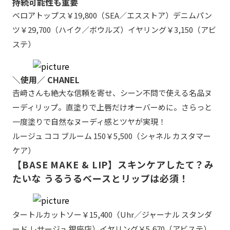
持続可能性も重要
ベロアトップス￥19,800（SEA／エスストア）デニムパン
ツ￥29,700（ハイク／ボウルズ）イヤリング￥3,150（アビ
ステ）
＼使用／ CHANEL
𠮷﨑さんも絶大な信頼を寄せ、シーン不問で使える名品ヌ
ーディリップ。直塗りで上唇だけオーバーめに。さらっと
一度塗りで自然なヌーディ感とツヤが実現！
ルージュ ココ ブルーム 150￥5,500（シャネル カスタマー
ケア）
【BASE MAKE & LIP】スキンケアしたて？み
たいな うるうるベースとリップは必須！
タートルカットソー￥15,400（Uhr／ジャーナル スタンダ
ード レサージュ 銀座店）イヤリング￥5,670（アビステ）