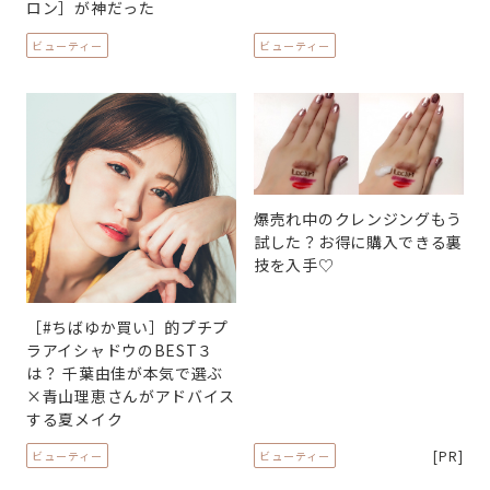
ロン］が神だった
ビューティー
ビューティー
爆売れ中のクレンジングもう
試した？お得に購入できる裏
技を入手♡
［#ちばゆか買い］的プチプ
ラアイシャドウのBEST３
は？ 千葉由佳が本気で選ぶ
×青山理恵さんがアドバイス
する夏メイク
[PR]
ビューティー
ビューティー