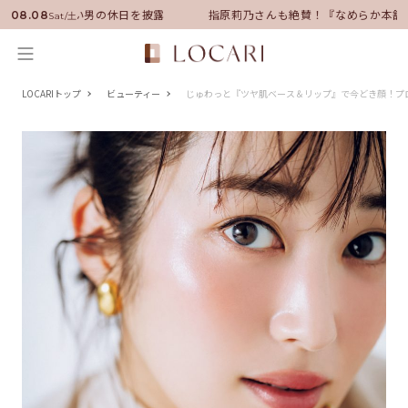
サダーに就任！いい男の休日を披露
指原莉乃さんも絶賛！『なめらか本舗』
08.08
Sat/土
LOCARIトップ
ビューティー
じゅわっと『ツヤ肌ベース＆リップ』で今どき顔！プ