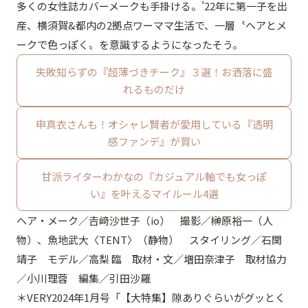
多くの女性誌カバーメークも手掛ける。’22年に第一子を出
産、横須賀&都内の2拠点ワーママ生活で、一層〝ヘアとメ
ークで色っぽく〟を意識するようになったそう。
失敗知らずの『超薄づきチーク』３選！お洒落に盛
れるものだけ
申真衣さんも！オシャレ賢者が愛用している『透明
感ファンデ』が買い
甘派ライターわかなの『カジュアル軸でも女っぽ
い』を叶えるマイルール4選
ヘア・メーク／𠮷﨑沙世子（io） 撮影／榊原裕一（人
物）、魚地武大〈TENT〉（静物） スタイリング／石関
靖子 モデル／高梨 臨 取材・文／増田奈津子 取材協力
／小川理蓉 編集／引田沙羅
＊VERY2024年1月号「【大特集】隙ありぐらいがグッとく