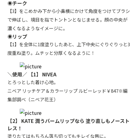
◉チーク
【3】をこめかみ下から小鼻横にかけて角度をつけてブラシ
で伸ばし、境目を指でトントンとなじませる。顔の中央が
濃くなるようなイメージに。
◉リップ
【1】を全体に1度塗りしたあと、上下中央にぐりぐりっと3
度重ね塗り。ムチッと分厚くなるように！
＼使用／ 【1】 NIVEA
とろっとした着け心地。
ニベア リッチケア＆カラーリップ ルビーレッド￥847※編
集部調べ（ニベア花王）
【2】 KATE 潤うバームリップなら 塗り直しもノースト
レス！
塗りたてはもちろん落ち切ってもキレイな唇に。