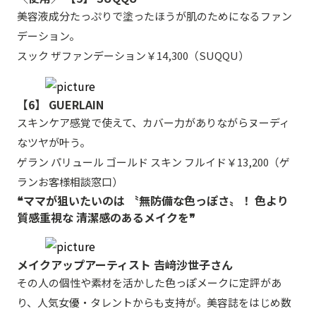
美容液成分たっぷりで塗ったほうが肌のためになるファン
デーション。
スック ザファンデーション￥14,300（SUQQU）
【6】 GUERLAIN
スキンケア感覚で使えて、カバー力がありながらヌーディ
なツヤが叶う。
ゲラン パリュール ゴールド スキン フルイド￥13,200（ゲ
ランお客様相談窓口）
❝ママが狙いたいのは 〝無防備な色っぽさ〟！ 色より
質感重視な 清潔感のあるメイクを❞
メイクアップアーティスト 𠮷﨑沙世子さん
その人の個性や素材を活かした色っぽメークに定評があ
り、人気女優・タレントからも支持が。美容誌をはじめ数