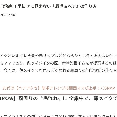
れ”が8割！手抜きに見えない『眉毛＆ヘア』の作り方
2月5日公開
イクといえば巻き髪や赤リップなどどちらかというと隙のない仕
もママであり、色っぽメイクの匠、𠮷﨑沙世子さんが提案するの
。今回は、薄メイクでも色っぽくなれる顔周りの“毛流れ”の作り
30代の【ヘアアクセ】簡単アレンジは関西ママが上手！＜SNAP
EYEBROW】顔周りの〝毛流れ〟に 全集中で、薄メイ
（カオス／カオス丸の内）イヤーカフ￥13,200（マム／ビヨンクール