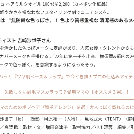
ュ ヘアミルクオイル 100㎖￥2,200（カネボウ化粧品）
軽やかさを損なわないスタイリング剤でニュアンスを。
は 〝無防備な色っぽさ〟！ 色より質感重視な 清潔感のあるメ
ィスト 𠮷﨑沙世子さん
を活かした色っぽメークに定評があり、人気女優・タレントから
カバーメークも手掛ける。’22年に第一子を出産、横須賀&都内の
ークで色っぽく〟を意識するようになったそう。
わっと『ツヤ肌ベース＆リップ』で今どき顔！プロの仕込みアイテ
失敗しない眉毛マスカラって？愛用ママの【オススメ３選】！
マのためのボブヘア『簡単アレンジ』９選！大人っぽく盛れるの
﨑沙世子（io） 撮影／榊原裕一（人物）、魚地武大〈TENT〉（
／高梨 臨 取材・文／増田奈津子 取材協力／小川理蓉 編集／