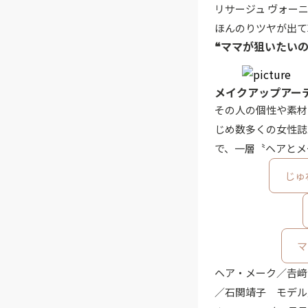
リサージュ ヴォーニ
ほんのりツヤが出て
❝ママが狙いたいの
メイクアップアーテ
その人の個性や素材
じめ数多くの女性誌
で、一層〝ヘアとメ
じゅ
マ
ヘア・メーク／𠮷
／石関靖子 モデル