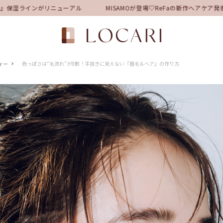
保湿ラインがリニューアル
MISAMOが登場♡ReFaの新作ヘアケア発
ィー
色っぽさは“毛流れ”が8割！手抜きに見えない『眉毛＆ヘア』の作り方