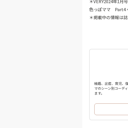
＊VERY2024
色っぽママ Par
＊掲載中の情報は誌
結婚、出産、育児、復
マのシーン別コーデ
ます。