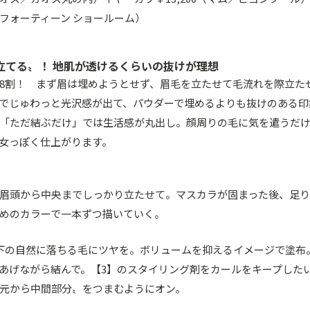
ス／フォーティーン ショールーム）
立てる〟！ 地肌が透けるくらいの抜けが理想
8割！ まず眉は埋めようとせず、眉毛を立たせて毛流れを際立た
でじゅわっと光沢感が出て、パウダーで埋めるよりも抜けのある印
「ただ結ぶだけ」では生活感が丸出し。顔周りの毛に気を遣うだ
女っぽく仕上がります。
眉頭から中央までしっかり立たせて。マスカラが固まった後、足
めのカラーで一本ずつ描いていく。
下の自然に落ちる毛にツヤを。ボリュームを抑えるイメージで塗布
あげながら結んで。【3】のスタイリング剤をカールをキープした
元から中間部分〟をつまむようにオン。