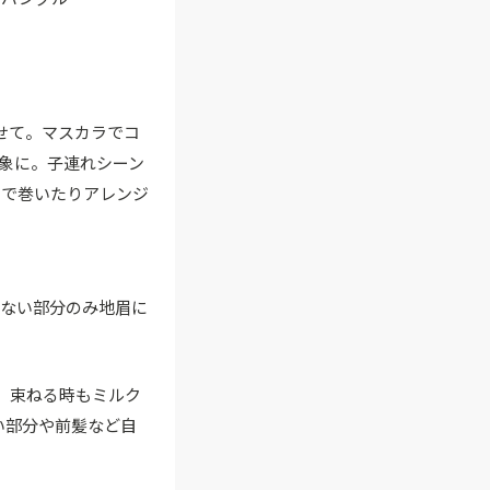
せて。マスカラでコ
象に。子連れシーン
けで巻いたりアレンジ
りない部分のみ地眉に
。束ねる時もミルク
い部分や前髪など自