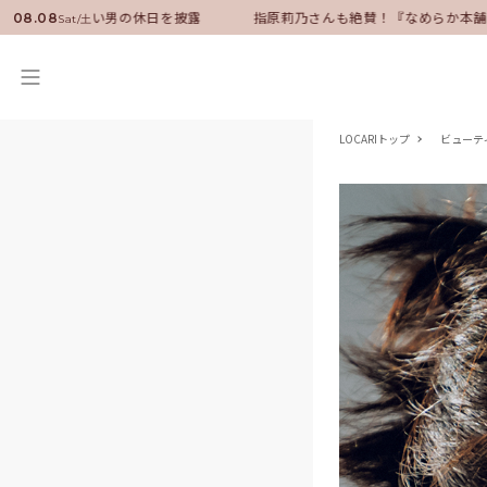
ダーに就任！いい男の休日を披露
指原莉乃さんも絶賛！『なめらか本舗』
08.08
Sat/土
LOCARIトップ
ビューテ