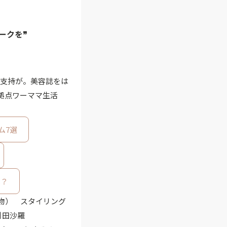
ークを❞
も支持が。美容誌をは
2拠点ワーママ生活
ム7選
は？
静物） スタイリング
引田沙羅