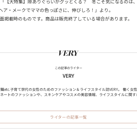
年1月号「【大特集】隙ありぐらいがグッとくる？ 冬こそ気になるのは
t4 ヘア・メークでママの色っぽさに、伸びしろ！」より。
面掲載時のものです。商品は販売終了している場合があります。
この記事のライター
VERY
職etc.子育て世代の女性のためのファッション＆ライフスタイル誌VERY。 働く女
ィネートのファッションや、スキンケアやコスメの美容情報、ライフスタイルに関す
ライターの記事一覧