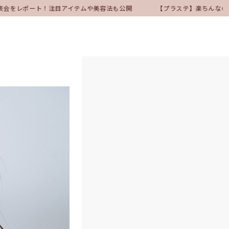
表会をレポート！注目アイテムや美容法も公開
【プラステ】楽ちんなのにき