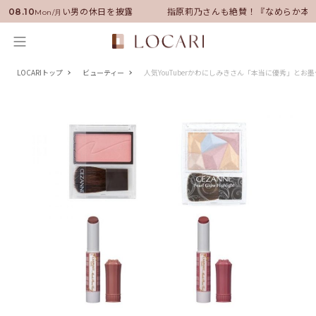
バサダーに就任！いい男の休日を披露
指原莉乃さんも絶賛！『なめらか本舗
08.10
Mon/月
LOCARIトップ
ビューティー
人気YouTuberかわにしみきさん「本当に優秀」とお墨