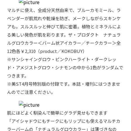
マルチに使え、全成分天然由来で、ブルーカモミール、ラ
ベンダーが肌荒れや乾燥を防ぎ、メークしながらスキンケ
アも。スルスルッと伸びて肌に密着。植物とミネラルによ
る美しい発色が肌を彩ります。ザ・プロダクト ナチュラ
ルグロウカラー＜バーム状アイカラー／チークカラー＞全
12色各￥2,310（product／KOKOBUY）
※サンシャイングロウ・ピンクハーライト・ダークレッ
ド・アメジストグロウ・シナモンの中から1色がランダムで
つきます。
※美ST4月号特別版の付録です。本誌・増刊にはつきませ
んのでご注意ください。
肌にほどよく馴染んで簡単にグラデ見せもできます
「アイシャドウにもチークにもリップにも使えるマルチカ
ラーバームの「ナチュラルグロウカラー」は薄づきなの