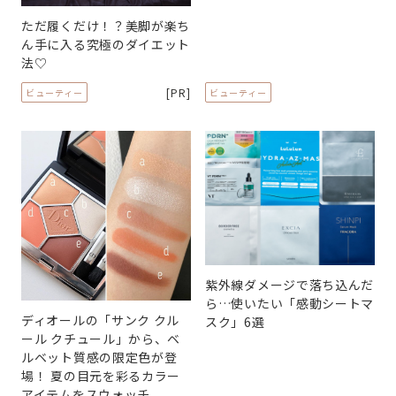
ただ履くだけ！？美脚が楽ち
ん手に入る究極のダイエット
法♡
[PR]
ビューティー
ビューティー
紫外線ダメージで落ち込んだ
ら…使いたい「感動シートマ
ディオールの「サンク クル
スク」6選
ール クチュール」から、ベ
ルベット質感の限定色が登
場！ 夏の目元を彩るカラー
アイテムをスウォッチ