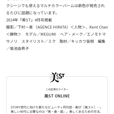
クシーンでも使えるマルチカラーバームは新色が発売され
るたびに話題になっています。
2024年『美ST』4月号掲載
撮影／下村一喜 （AGENCE HIRATA）＜人物＞、Kent Chan
＜静物＞ モデル／MEGUMI ヘア・メーク／エノモトマ
サノリ スタイリスト／ミク 取材／キッカワ皆樹 編集
／菊池由希子
この記事のライター
美ST ONLINE
STORY世代に向けた新たなビューティ月刊誌―美ST［美スト］―。
美しい40代に必要なのは「美・食・習」。美しくあるための方法、