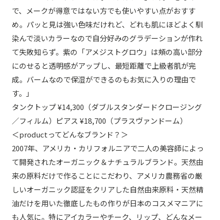
で、メークが得意ではない方でも使いやすい点がおすす
め。パッと見は強い色味だけれど、どれも肌にほどよく馴
染んで淡いカラーなので自分好みのグラデーションが作れ
て失敗知らず。紫の「アメジストグロウ」は頰の高い部分
にのせると透明感がアップし、最短距離で上級者肌が完
成。バームなので保湿ができるのもお気に入りの理由で
す。」
タンクトップ ¥14,300（ダブルスタンダードクロージング
／フィルム）ピアス ¥18,700（プラスヴァンドーム）
＜productってどんなブランド？＞
2007年、アメリカ・カリフォルニアで二人の美容師によっ
て開発されたオーガニック＆ナチュラルブランド。天然由
来の原料だけで作ることにこだわり、アメリカ農務省の厳
しいオーガニック認証をクリアした自然由来原料・天然精
油だけを用いた徹底したもの作りが日本のコスメマニアに
も人気に。特にアイカラーやチーク、リップ、どんなメー