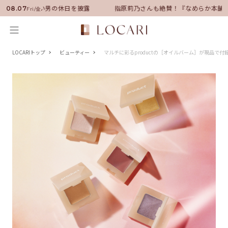
サダーに就任！いい男の休日を披露
指原莉乃さんも絶賛！『なめらか本舗』
08.07
Fri/金
LOCARIトップ
ビューティー
マルチに彩るproductの［オイルバーム］が現品で付