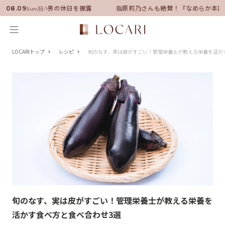
サダーに就任！いい男の休日を披露
指原莉乃さんも絶賛！『なめらか本舗
08.09
Sun/日
LOCARIトップ
レシピ
旬のなす、実は皮がすごい！管理栄養士が教える栄養を活か
旬のなす、実は皮がすごい！管理栄養士が教える栄養を
活かす食べ方と食べ合わせ3選