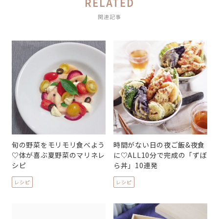
RELATED
関連記事
旬の野菜をモリモリ食べよう
時間がない日の夜ご飯&夜食
♡体が喜ぶ夏野菜のマリネレ
に♡ALL10分で完成の「ずぼ
シピ
ら丼」10連発
レシピ
レシピ