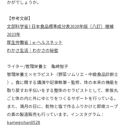
かがでしょうか。
【参考文献】
文部科学省 | 日本食品標準成分表2020年版（八訂）増補
2023年
厚生労働省｜e-ヘルスネット
わかさ生活｜わかさの秘密
ライター/管理栄養士 亀崎智子
管理栄養士×セラピスト（野菜ソムリエ・中級食品診断士
）。食に関する講演や記事執筆・監修、体の本来の機能を
取り戻すお手伝いをする整体のセラピストとして、家族丸
ごと体の内と外にゆとりをつくるサポートを行っている。
また、満月の日に、乾物と塩で作るふりかけと即席スープ
の素の製造販売も行っています。インスタグラム：
kamegohan0528