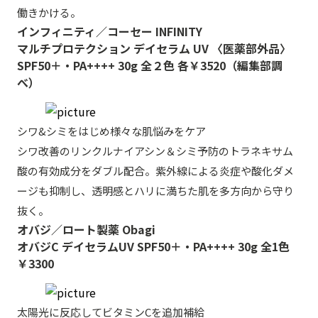
働きかける。
インフィニティ／コーセー INFINITY
マルチプロテクション デイセラム UV 〈医薬部外品〉
SPF50＋・PA++++ 30g 全２色 各￥3520（編集部調
べ）
シワ&シミをはじめ様々な肌悩みをケア
シワ改善のリンクルナイアシン＆シミ予防のトラネキサム
酸の有効成分をダブル配合。紫外線による炎症や酸化ダメ
ージも抑制し、透明感とハリに満ちた肌を多方向から守り
抜く。
オバジ／ロート製薬 Obagi
オバジC デイセラムUV SPF50＋・PA++++ 30g 全1色
￥3300
太陽光に反応してビタミンCを追加補給