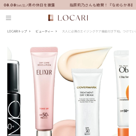
サダーに就任！いい男の休日を披露
指原莉乃さんも絶賛！『なめらか本舗
08.08
Sat/土
LOCARIトップ
ビューティー
大人に必携のエイジングケア機能付き下地。つけてい