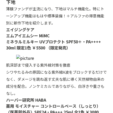
下地
薄膜ファンデが主流になり、下地はマルチ機能化。特にト
ーンアップ機能はもはや標準装備！＋アルファの得意機能
別に新作下地を紹介します。
エイジングケア
エムアイエムシー MiMC
ミネラルミルキー UVプロテクト SPF50＋・PA++++
30ml 限定1色 ￥5500 （限定発売）
肌深部まで侵入する紫外線対策を徹底
シワやたるみの原因になる紫外線A波をブロックするだけで
なく、ダメージを跳ね返す丈夫な肌に導く天然植物由来の
成分を配合。ノンケミカルでありながら、白浮きや重さも
なし。
ハーバー研究所 HABA
薬用 モイスチャー コントロールベース（しっとり）
〈医薬部外品〉SPF24・PA+++ 25ml 全1色 ￥3080