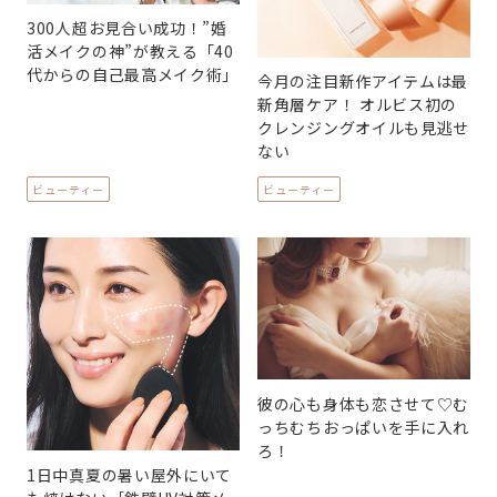
300人超お見合い成功！”婚
活メイクの神”が教える「40
代からの自己最高メイク術」
今月の注目新作アイテムは最
新角層ケア！ オルビス初の
クレンジングオイルも見逃せ
ない
ビューティー
ビューティー
彼の心も身体も恋させて♡む
っちむちおっぱいを手に入れ
ろ！
1日中真夏の暑い屋外にいて