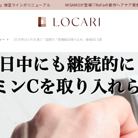
保湿ラインがリニューアル
MISAMOが登場♡ReFaの新作ヘアケア
ィー
2024年はどれを選ぶ？話題の「高機能日焼け止め」価格別13選