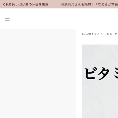
サダーに就任！いい男の休日を披露
指原莉乃さんも絶賛！『なめらか本舗』
08.09
Sun/日
LOCARIトップ
ビューテ