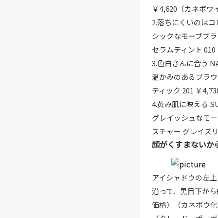
￥4,620（カネボウ
2.落ちにくいのはコレ 
シックなモーブブラ
セラムティント 010 ￥
3.色白さんに合う N
温かみのあるブラウ
ティック 201 ￥4,7
4.黄み肌に映える S
グレイッシュなモー
スチャー グレイズリ
顔がくすまないか
アイシャドウの左上
沿って、黒目下から斜
価格〉（カネボウ化