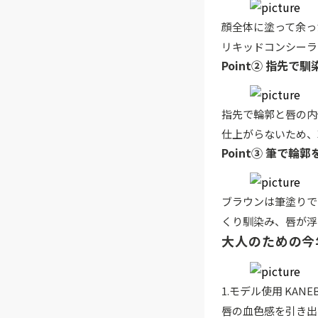
顔全体に塗って余っ
リキッドコンシーラ
Point② 指先で
指先で輪郭と唇の内
仕上がらないため、
Point③ 筆で
ブラウンは筆塗りで
くり馴染み、唇が浮
大人のための今
1.モデル使用 KANE
唇の血色感を引き出