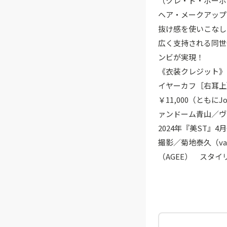
（クレ・ド・ポーボ
ヘア・メークアップ
抜け感を使いこなし
広く支持される同世
ンビが実現！
《衣装クレジット》
イヤーカフ［右耳上］
￥11,000（ともに
ァンドーム青山／ヴ
2024年『美ST』4
撮影／菊地泰久（va
（AGEE） スタイ