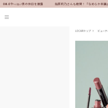
ダーに就任！いい男の休日を披露
指原莉乃さんも絶賛！『なめらか本舗』保
08.07
Fri/金
LOCARIトップ
ビューテ