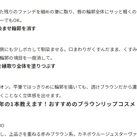
た残りのファンデを細めの筆に取り、唇の輪郭全体にサッと軽くの
ーでもOK。
馴染ませ輪郭を消す
側にも少しボカして馴染ませる。口まわりがくすんだまま、くす
輪郭の境目を一度消して。
輪郭を縁取り全体を塗りつぶす
オン。平筆ではっきりめに輪郭を描いても、透けブラウンだから濃
くことなく立体感を出せます。
年の1本教えます！おすすめのブラウンリップコスメ
BO
し、上品さを重ねる赤みブラウン系。カネボウルージュスターヴァイ