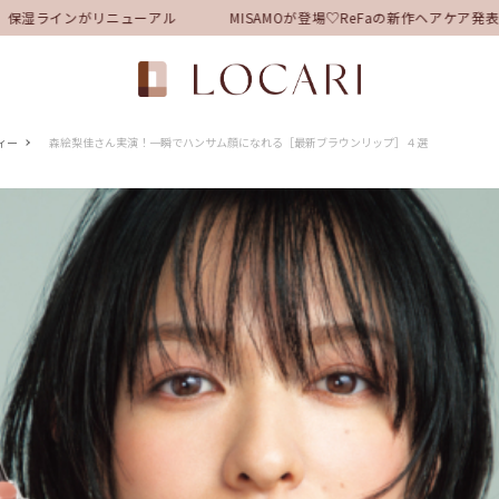
湿ラインがリニューアル
MISAMOが登場♡ReFaの新作ヘアケア発
ィー
森絵梨佳さん実演！一瞬でハンサム顔になれる［最新ブラウンリップ］４選