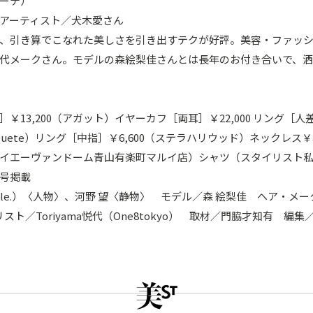
ーテ）
アーティスト／犬木愛さん
、引き算でこなれた美しさを引き出すテクが好評。美容・ファッ
代メークさん。モデルの森絵梨佳さんとは長年のお付き合いで、
￥13,200（アガット）イヤーカフ［両耳］￥22,000 リング［人
Jouete）リング［中指］￥6,600（ステラハリウッド）ネックレス￥
イエーヴァンドーム青山有楽町マルイ店）シャツ（スタイリスト
月号掲載
le.）〈人物〉、河野 望〈静物〉 モデル／森 絵梨佳 ヘア・メー
リスト／Toriyama悦代（One8tokyo） 取材／門脇才知有 編