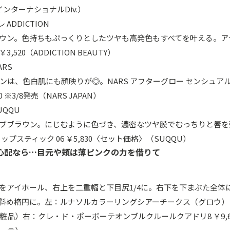
インターナショナルDiv.）
ADDICTION
ウン。色持ちもぷっくりとしたツヤも高発色もすべてを叶える。ア
3,520（ADDICTION BEAUTY）
ARS
ンは、色白肌にも顔映りが◎。NARS アフターグロー センシュア
30 ※3/8発売（NARS JAPAN）
UQQU
ブブラウン。にじむように色づき、濃密なツヤ膜でむっちりと唇を強
ップスティック 06 ￥5,830〈セット価格〉（SUQQU）
心配なら…目元や頰は薄ピンクの力を借りて
をアイホール、右上を二重幅と下目尻1/4に。右下を下まぶた全体
め楕円に。左：ルナソルカラーリングシアーチークス（グロウ） 05 
粧品）右：クレ・ド・ポーボーテオンブルクルールクアドリ8 ￥9,6