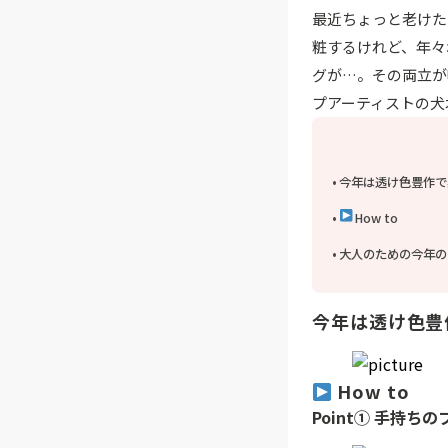
最近ちょっと老けた
粧するけれど、年々
グが…。その両立が
プアーティストの犬
今年は透け色豊作で
How to
大人のための今年の
今年は透け色豊
How to
Point① 手持