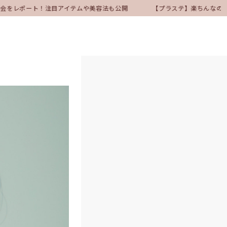
表会をレポート！注目アイテムや美容法も公開
【プラステ】楽ちんなのにき