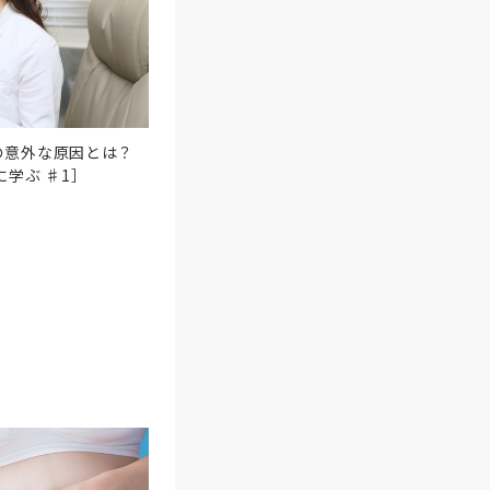
の意外な原因とは？
学ぶ ♯1］