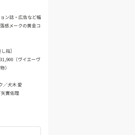
ション誌・広告など幅
洒落感メークの黄金コ
差し指］
31,900（ヴイエーヴ
私物）
ク／犬木 愛
集／矢實佑理