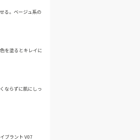
せる。ベージュ系の
み色を塗るとキレイに
くならずに肌にしっ
ブラント V07