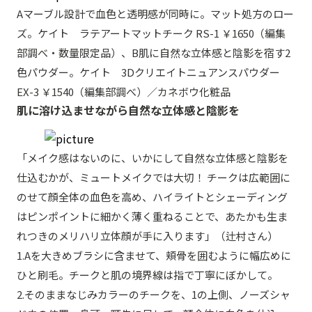
Aマーブル設計で血色と透明感が同時に。マット処方のロー
ズ。ケイト ラテアートマットチーク RS-1 ￥1650（編集
部調べ・数量限定品）、B肌に自然な立体感と陰影を宿す2
色パウダー。ケイト 3Dクリエイトニュアンスパウダー
EX-3 ￥1540（編集部調べ）／カネボウ化粧品
肌に溶け込ませながら自然な立体感と陰影を
「メイク感はないのに、いかにして自然な立体感と陰影を
仕込むかが、ミュートメイクでは大切！ チークは広範囲に
のせて顔全体の血色を高め、ハイライトとシェーディング
はピンポイントに細かく薄く重ねることで、あたかも生ま
れつきのメリハリ立体顔が手に入ります」（辻村さん）
1.Aを大きめブラシに含ませて、頬骨を囲むように幅広めに
ひと刷毛。チークと肌の境界線は指で丁寧にぼかして。
2.そのままなじみカラーのチークを、1の上側、ノーズシャ