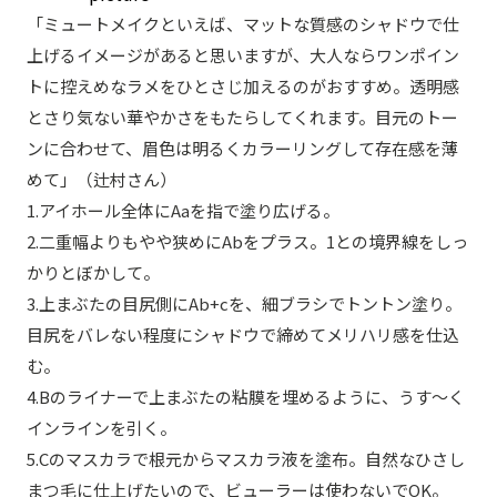
「ミュートメイクといえば、マットな質感のシャドウで仕
上げるイメージがあると思いますが、大人ならワンポイン
トに控えめなラメをひとさじ加えるのがおすすめ。透明感
とさり気ない華やかさをもたらしてくれます。目元のトー
ンに合わせて、眉色は明るくカラーリングして存在感を薄
めて」（辻村さん）
1.アイホール全体にAaを指で塗り広げる。
2.二重幅よりもやや狭めにAbをプラス。1との境界線をしっ
かりとぼかして。
3.上まぶたの目尻側にAb+cを、細ブラシでトントン塗り。
目尻をバレない程度にシャドウで締めてメリハリ感を仕込
む。
4.Bのライナーで上まぶたの粘膜を埋めるように、うす～く
インラインを引く。
5.Cのマスカラで根元からマスカラ液を塗布。自然なひさし
まつ毛に仕上げたいので、ビューラーは使わないでOK。