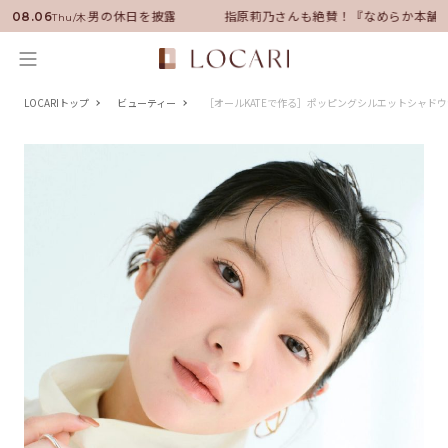
ダーに就任！いい男の休日を披露
指原莉乃さんも絶賛！『なめらか本舗』
08.06
Thu/木
LOCARIトップ
ビューティー
［オールKATEで作る］ポッピングシルエットシャド