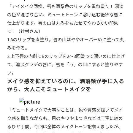
「アイメイク同様、唇も同系色のリップを重ね塗り！ 濃淡
の色が混ざり合い、ミュートトーンに溶け込む絶妙な唇に
仕上がります。唇の山は丸みをもたせてやわらかい印象
に」（辻村さん）
1.Aのリップを直塗り。唇の山はややオーバーめに塗って丸
みを作る。
2.上下唇の内側にBのリップを2～3回塗って濃いめに仕上げ
て、濃淡グラデの唇に。唇を「う」の口にすると塗りやす
い。
メイク感を抑えているのに、洒落顔が手に入る
から、大人こそミュートメイクを
「ミュートメイクで大事なことは、色や質感を抜いてメイ
ク感を抑えながらも、目のキワやまつ毛などは丁寧に締め
るひと手間。今回は全体のメイクトーンを揃えましたが、