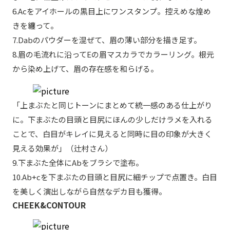
6.Acをアイホールの黒目上にワンスタンプ。控えめな煌め
きを纏って。
7.Dabのパウダーを混ぜて、眉の薄い部分を描き足す。
8.眉の毛流れに沿ってEの眉マスカラでカラーリング。根元
から染め上げて、眉の存在感を和らげる。
「上まぶたと同じトーンにまとめて統一感のある仕上がり
に。下まぶたの目頭と目尻にほんの少しだけラメを入れる
ことで、白目がキレイに見えると同時に目の印象が大きく
見える効果が」（辻村さん）
9.下まぶた全体にAbをブラシで塗布。
10.Ab+cを下まぶたの目頭と目尻に細チップで点置き。白目
を美しく演出しながら自然なデカ目も獲得。
CHEEK&CONTOUR