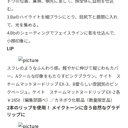
ドウの位置、鼻頭、顎先に足して、顔全体に血色を仕込
む。
3.Baのハイライトを細ブラシにとり、目尻下と眉間に入れ
て、光を集める。
4.Bbのシェーディングでフェイスラインに影を仕込んで、
小顔印象に。
LIP
スフレのようなふんわり感。軽やかに伸びて縦じわもカバ
ー。Aクールな印象をもたらすピンクブラウン。ケイト ス
チームマットヌードリップ EX-3、B愛らしい雰囲気のピン
クベージュ。ケイト スチームマットヌードリップ EX-2 各
￥1650（編集部調べ）／カネボウ化粧品（数量限定品）
2本のリップを使用！ メイクトーンに合う自然なグラデ
リップに