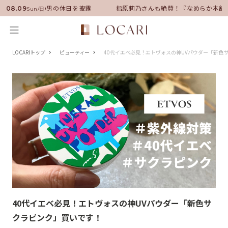
サダーに就任！いい男の休日を披露
指原莉乃さんも絶賛！『なめらか本舗』
08.09
Sun/日
LOCARIトップ
ビューティー
40代イエベ必見！エトヴォスの神UVパウダー「新色
40代イエベ必見！エトヴォスの神UVパウダー「新色サ
クラピンク」買いです！