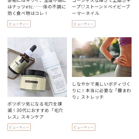
便秘にはキウイ、生理不順に
ゴージャスな輝きで上品さキ
はナッツetc.……体の不調に
ープ♡ストーン×ベイビーブ
効く食べ物はコレ！
ーマーネイル
ビューティー
ビューティー
しなやかで美しいボディづく
りに！本当に必要な「腰まわ
り」ストレッチ
ポツポツ気になる毛穴を撲
滅！30代におすすめ「毛穴
レス」スキンケア
ビューティー
ビューティー