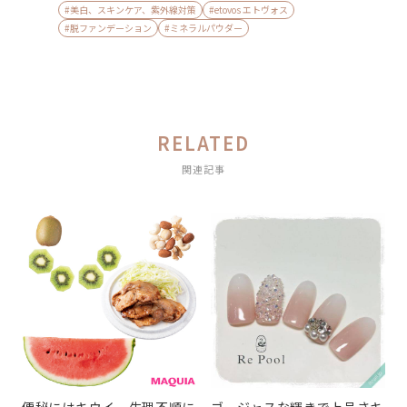
#美白、スキンケア、紫外線対策
#etovos エトヴォス
#脱ファンデーション
#ミネラルパウダー
RELATED
関連記事