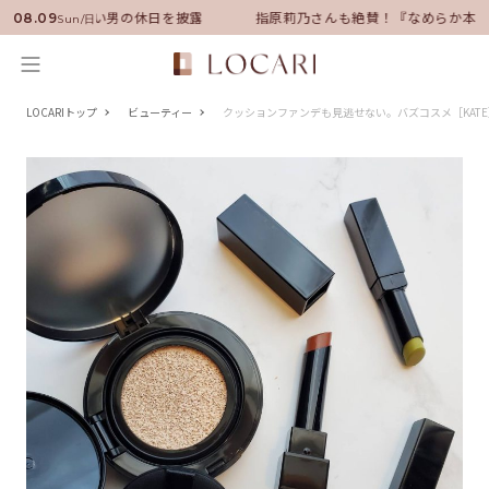
バサダーに就任！いい男の休日を披露
指原莉乃さんも絶賛！『なめらか本舗
08.09
Sun/日
LOCARIトップ
ビューティー
クッションファンデも見逃せない。バズコスメ［KAT