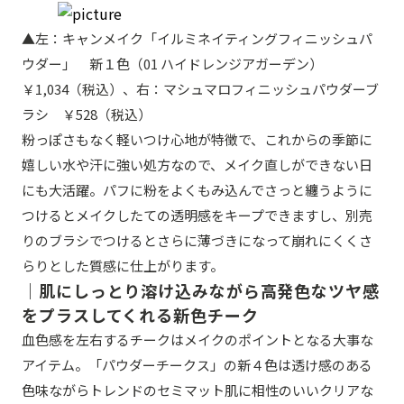
▲左：キャンメイク「イルミネイティングフィニッシュパ
ウダー」 新１色（01 ハイドレンジアガーデン）
￥1,034（税込）、右：マシュマロフィニッシュパウダーブ
ラシ ￥528（税込）
粉っぽさもなく軽いつけ心地が特徴で、これからの季節に
嬉しい水や汗に強い処方なので、メイク直しができない日
にも大活躍。パフに粉をよくもみ込んでさっと纏うように
つけるとメイクしたての透明感をキープできますし、別売
りのブラシでつけるとさらに薄づきになって崩れにくくさ
らりとした質感に仕上がります。
｜肌にしっとり溶け込みながら高発色なツヤ感
をプラスしてくれる新色チーク
血色感を左右するチークはメイクのポイントとなる大事な
アイテム。「パウダーチークス」の新４色は透け感のある
色味ながらトレンドのセミマット肌に相性のいいクリアな