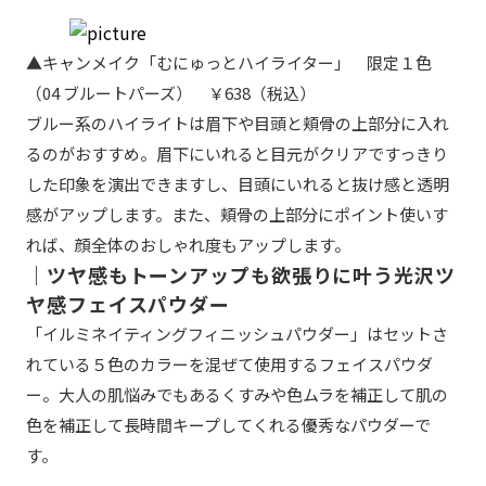
▲キャンメイク「むにゅっとハイライター」 限定１色
（04 ブルートパーズ） ￥638（税込）
ブルー系のハイライトは眉下や目頭と頬骨の上部分に入れ
るのがおすすめ。眉下にいれると目元がクリアですっきり
した印象を演出できますし、目頭にいれると抜け感と透明
感がアップします。また、頬骨の上部分にポイント使いす
れば、顔全体のおしゃれ度もアップします。
｜ツヤ感もトーンアップも欲張りに叶う光沢ツ
ヤ感フェイスパウダー
「イルミネイティングフィニッシュパウダー」はセットさ
れている５色のカラーを混ぜて使用するフェイスパウダ
ー。大人の肌悩みでもあるくすみや色ムラを補正して肌の
色を補正して長時間キープしてくれる優秀なパウダーで
す。