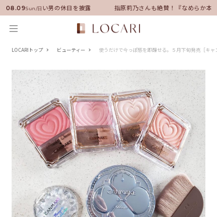
バサダーに就任！いい男の休日を披露
指原莉乃さんも絶賛！『なめらか本舗
08.09
Sun/日
LOCARIトップ
ビューティー
使うだけで今っぽ感を即醸せる。５月下旬発売［キャ