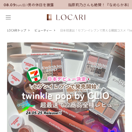
サダーに就任！いい男の休日を披露
指原莉乃さんも絶賛！『なめらか本舗
08.09
Sun/日
LOCARIトップ
ビューティー
日本初進出！セブン-イレブンで買える韓国コスメ「twinkl