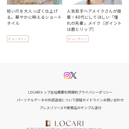
短い爪を大人っぽく仕上げ
人気若手ヘアメイクさんが提
る。華やかに映えるショート
案！40代にしてほしい「憧
ネイル
れの先輩」メイク［ポイント
は眉とリップ］
ビューティー
ビューティー
LOCARIトップ
会社概要
利用規約
プライバシーポリシー
パーソナルデータの外部送信について
投稿ガイドライン
お問い合わせ
プレスリリースや新商品のサンプル送付
© 2013-2026 LOCARI, Inc. and Logo Design by artless, Inc.