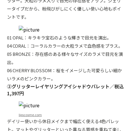
ッター。大粒のラメ入りで目元の存在感をアップ。ジェリ
ータイプだから、粉飛びがしにくく優しい使い心地もポイ
ントです。
01 OPAL：キラキラ宝石のような輝きで目元を演出。
04 CORAL：コーラルカラーの大粒ラメで血色感をプラス。
05 BRONZE：存在感のある様々なサイズのラメで目元を演
出。
06 CHERRY BLOSSOM：桜をイメージした可愛らしい細か
いラメのピンクカラー。
②グリッターレイヤリングアイシャドウパレット／税込
1,397円
lipscosme.com
デイリー使いから休日メイクまで幅広く使える4色パレッ
ト。マットやグリッターといった異なる質感を重ねて楽し