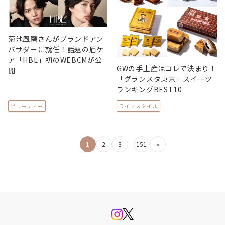
菊池風磨さんがブランドアン
バサダーに就任！話題の眉ケ
ア「HBL」初のWEBCMが公
GWの手土産はコレで決まり！
開
「グランスタ東京」スイーツ
ランキングBEST10
ビューティー
ライフスタイル
投
1
2
3
…
151
»
稿
の
ペ
ー