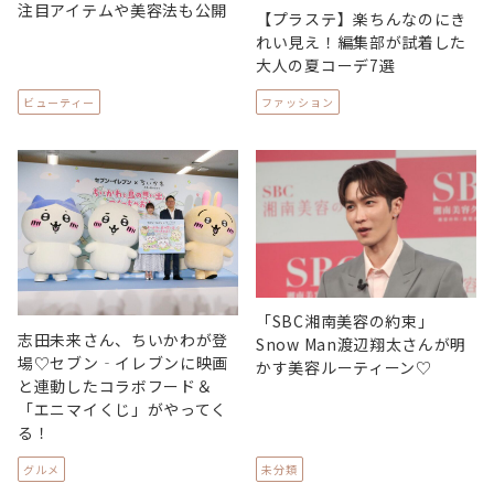
注目アイテムや美容法も公開
【プラステ】楽ちんなのにき
れい見え！編集部が試着した
大人の夏コーデ7選
ビューティー
ファッション
「SBC湘南美容の約束」
志田未来さん、ちいかわが登
Snow Man渡辺翔太さんが明
場♡セブン‐イレブンに映画
かす美容ルーティーン♡
と連動したコラボフード＆
「エニマイくじ」がやってく
る！
グルメ
未分類