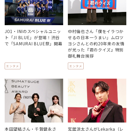
JO1・INIのスペシャルユニッ
中村倫也さん「僕をイラつか
ト「JI BLUE」が登場！渋谷
せるの日本一うまい」ムロツ
で「SAMURAI BLUE祭」開幕
ヨシさんとの約20年来の友情
が光った『君のクイズ』特別
御礼舞台挨拶
エンタメ
エンタメ
本田望結さん・千賀健永さ
宮舘涼太さんがLekarka（レ