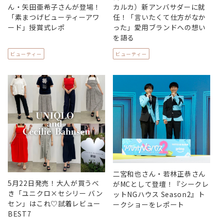
ん・矢田亜希子さんが登場！
カルカ）新アンバサダーに就
「素まつげビューティーアワ
任！「言いたくて仕方がなか
ード」授賞式レポ
った」愛用ブランドへの想い
を語る
ビューティー
ビューティー
二宮和也さん・若林正恭さん
5月22日発売！大人が買うべ
がMCとして登壇！『シークレ
き「ユニクロ×セシリー バン
ットNGハウス Season2』ト
セン」はこれ♡試着レビュー
ークショーをレポート
BEST7