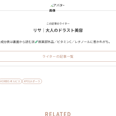
この記事のライター
リサ｜大人のドラスト美容
。成分表は裏面から読む派
医薬部外品／ビタミンC／レチノールに惹かれがち。
ライターの記事一覧
#ORBIS オルビス
#POLA ポーラ
RELATED