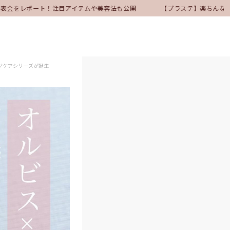
発表会をレポート！注目アイテムや美容法も公開
【プラステ】楽ちんなのに
グケアシリーズが誕生