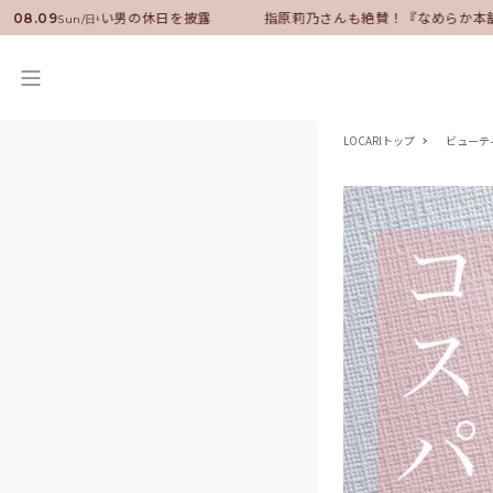
サダーに就任！いい男の休日を披露
指原莉乃さんも絶賛！『なめらか本舗
08.09
Sun/日
LOCARIトップ
ビューテ