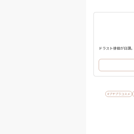
ドラスト徘徊が日課
#プチプラコスメ