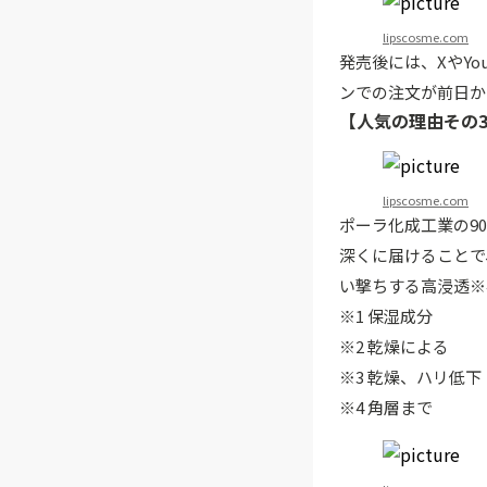
lipscosme.com
発売後には、XやY
ンでの注文が前日か
【人気の理由その
lipscosme.com
ポーラ化成工業の9
深くに届けることで
い撃ちする高浸透※
※1 保湿成分
※2 乾燥による
※3 乾燥、ハリ低下
※4 角層まで