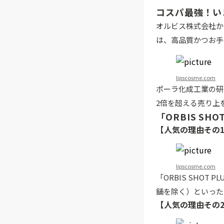
コスパ最強！い
オルビス株式会社から
は、高品質かつお手
lipscosme.com
ポーラ化成工業の研
2倍を超える売り上
「ORBIS SH
【人気の理由その
lipscosme.com
「ORBIS SHO
舗を除く）といった
【人気の理由その2