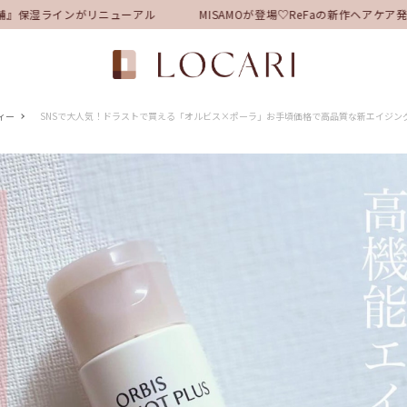
』保湿ラインがリニューアル
MISAMOが登場♡ReFaの新作ヘアケア
ィー
SNSで大人気！ドラストで買える「オルビス×ポーラ」お手頃価格で高品質な新エイジン