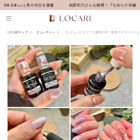
ダーに就任！いい男の休日を披露
指原莉乃さんも絶賛！『なめらか本舗』
08.08
Sat/土
LOCARIトップ
ビューティー
【レビュー】セリアで爆売れ中！ 新色マグネットジ