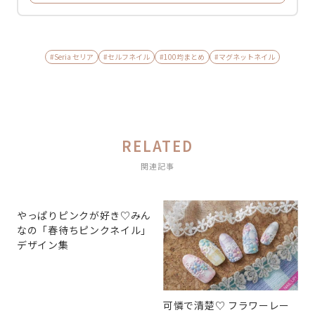
#Seria セリア
#セルフネイル
#100均まとめ
#マグネットネイル
RELATED
関連記事
やっぱりピンクが好き♡みん
なの「春待ちピンクネイル」
デザイン集
可憐で清楚♡ フラワーレー