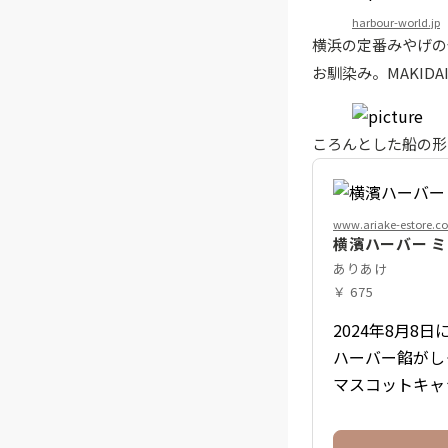
harbour-world.jp
横浜の定番みやげの
お馴染み。MAKI
ころんとした船の形
www.ariake-estore.c
横濱ハーバー ミ
ありあけ
￥ 675
2024年8月
ハーバー餡がし
マスコットキャ