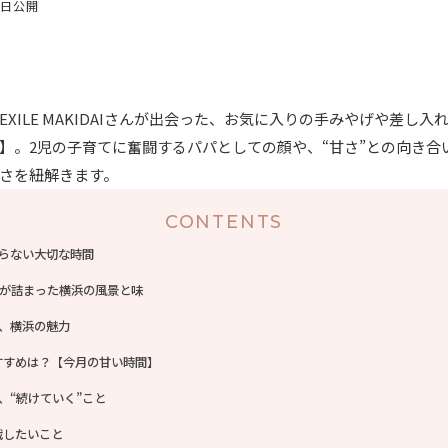
3日公開
XILE MAKIDAIさんが出会った、お気に入りの手みやげや差し
】。2児の子育てに奮闘するパパとしての顔や、“甘さ”との向き合
さを紐解きます。
CONTENTS
らない大切な時間
が詰まった横浜の風景と味
、横浜の魅力
おすすめは？【今月の甘い時間】
、“続けていく”こと
戦したいこと