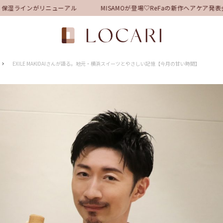
湿ラインがリニューアル
MISAMOが登場♡ReFaの新作ヘアケア発
EXILE MAKIDAIさんが語る。地元・横浜スイーツとやさしい記憶【今月の甘い時間】