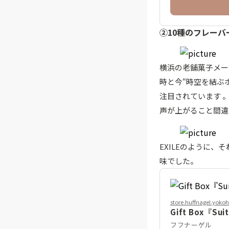
②10種のフレー
横浜の老舗菓子メー
時と今“時空を結ぶ
注目されています 
声が上がること間違
EXILEのように、
味でした。
store.huffnagel.yok
Gift Box『
フフナーゲル