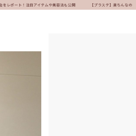
表会をレポート！注目アイテムや美容法も公開
【プラステ】楽ちんなのにき