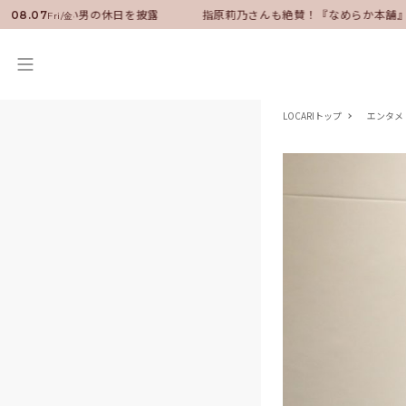
ダーに就任！いい男の休日を披露
指原莉乃さんも絶賛！『なめらか本舗』保
08.07
Fri/金
LOCARIトップ
エンタメ