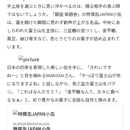
手土産を選ぶときに思い浮かべるのは、贈る相手の喜ぶ顔
ではないでしょうか。「銀座 菊廼舎」の特撰缶JAPAN小缶
は、蓋を開けた瞬間に思わず歓声が上がる名品。中央にあ
しらわれた富士山を主役に、三盆糖の宝づくし、金平糖、
黒豆、結び寒天など、色とりどりのお菓子が詰め込まれて
います。
日本の四季を表現した美しい缶を手に、「きれいです
ね〜」と目を細めるMAKIDAIさん。「やっぱり富士山が気
になりますよね」と話しながら、和三盆の富士山をパク
リ。「これはなんだろう？」「金平糖なんて、久々に食べ
るなぁ」と、彩り豊かなお菓子に会話も自然と弾みます。
ec.ginza-kikunoya.co.jp
特撰缶JAPAN小缶