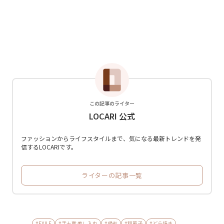
この記事のライター
LOCARI 公式
ファッションからライフスタイルまで、気になる最新トレンドを発
信するLOCARIです。
ライターの記事一覧
#EXILE
#手土産 差し入れ
#帰省
#和菓子
#どら焼き