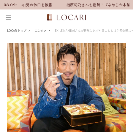
サダーに就任！いい男の休日を披露
指原莉乃さんも絶賛！『なめらか本舗』
08.09
Sun/日
LOCARIトップ
エンタメ
EXILE MAKIDAIさんが新年に必ずやることとは？多幸