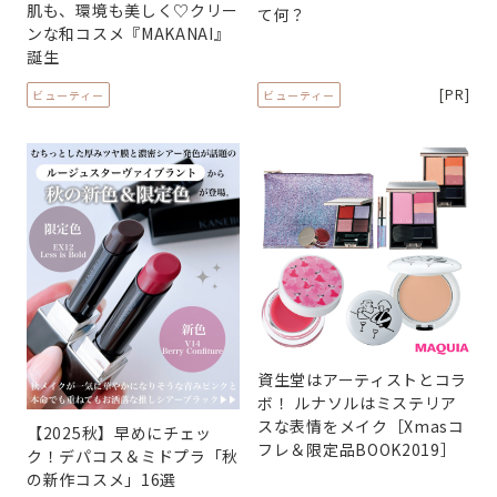
肌も、環境も美しく♡クリー
て何？
ンな和コスメ『MAKANAI』
誕生
[PR]
ビューティー
ビューティー
資生堂はアーティストとコラ
ボ！ ルナソルはミステリア
スな表情をメイク［Xmasコ
【2025秋】早めにチェッ
フレ＆限定品BOOK2019］
ク！デパコス＆ミドプラ「秋
の新作コスメ」16選