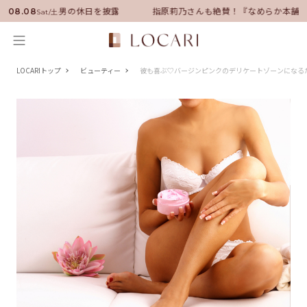
ーに就任！いい男の休日を披露
指原莉乃さんも絶賛！『なめらか本舗』保
08.08
Sat/土
LOCARIトップ
ビューティー
彼も喜ぶ♡バージンピンクのデリケートゾーンになる