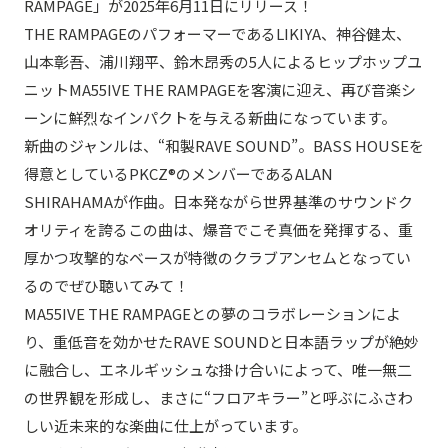
RAMPAGE」が2025年6月11日にリリース！
THE RAMPAGEのパフォーマーであるLIKIYA、神谷健太、
山本彰吾、浦川翔平、鈴木昂秀の5人によるヒップホップユ
ニットMA55IVE THE RAMPAGEを客演に迎え、再び音楽シ
ーンに鮮烈なインパクトを与える新曲になっています。
新曲のジャンルは、“和製RAVE SOUND”。BASS HOUSEを
得意としているPKCZ®のメンバーであるALAN
SHIRAHAMAが作曲。日本発ながら世界基準のサウンドク
オリティを誇るこの曲は、爆音でこそ真価を発揮する、重
厚かつ攻撃的なベースが特徴のクラブアンセムとなってい
るのでぜひ聴いてみて！
MA55IVE THE RAMPAGEとの夢のコラボレーションによ
り、重低音を効かせたRAVE SOUNDと日本語ラップが絶妙
に融合し、エネルギッシュな掛け合いによって、唯一無二
の世界観を形成し、まさに“フロアキラー”と呼ぶにふさわ
しい近未来的な楽曲に仕上がっています。