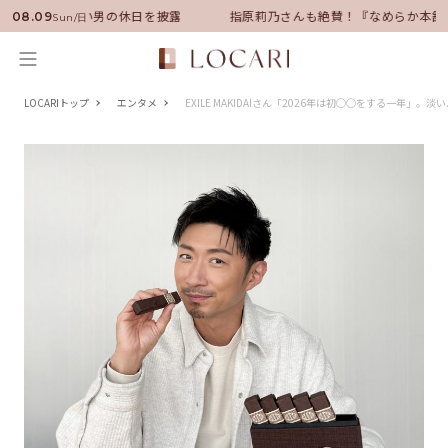
サダーに就任！いい男の休日を披露
指原莉乃さんも絶賛！『なめらか本舗』
08.09
Sun/日
LOCARIトップ
エンタメ
EXILE MAKIDAIさん「2026年は初◯◯をする一年