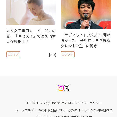
大人女子専用ムービー♡この
『ラヴィット』人気占い師が
夏、『キミスイ』で涙を流す
明かした 芸能界「生き残る
人が続出中！
タレント1位」に驚き
[PR]
エンタメ
エンタメ
LOCARIトップ
会社概要
利用規約
プライバシーポリシー
パーソナルデータの外部送信について
投稿ガイドライン
お問い合わせ
プレスリリースや新商品のサンプル送付