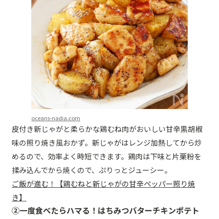
oceans-nadia.com
皮付き新じゃがと柔らかな鶏むね肉がおいしい甘辛黒胡椒
味の照り焼き風おかず。新じゃがはレンジ加熱してから炒
めるので、効率よく時短できます。鶏肉は下味と片栗粉を
揉み込んでから焼くので、ぷりっとジューシー。
ご飯が進む！【鶏むねと新じゃがの甘辛ペッパー照り焼
き】
②一度食べたらハマる！はちみつバターチキンポテト