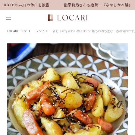
就任！いい男の休日を披露
指原莉乃さんも絶賛！『なめらか本舗』保湿ラ
08.09
Sun/日
LOCARIトップ
レシピ
新じゃがを味わい尽くす♡ご飯もお酒も進む「春の旬おかず」