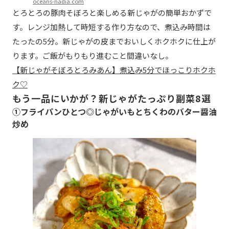
oceans-nadia.com
とろとろの豚肉そぼろと楽しめる新じゃがの簡単おかずで
す。レンジ加熱して時短する作り方なので、煮込み時間は
たったの5分。新じゃがの皮までおいしくホクホクに仕上が
ります。ご飯がもりもり進むこと間違いなし。
【新じゃがそぼろとろみあん】煮込み5分でほっこりホクホ
ク♡
もう一品にいかが？新じゃがたっぷり副菜8選
①フライパンひとつ◎じゃがいもとちくわのバター醤油
炒め