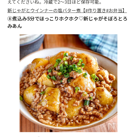
えてくださいね。冷蔵で2～3日ほど保存可能。
新じゃがとウインナーの塩バター煮【#作り置き#お弁当】
⑧煮込み5分でほっこりホクホク♡新じゃがそぼろとろ
みあん