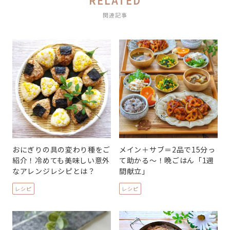
RELATED
関連記事
おにぎりの具の変わり種をご
メイン＋サブ＝2品で15分っ
紹介！冷めても美味しい意外
て助かる～！晩ごはん「1週
なアレンジレシピとは？
間献立」
レシピ
レシピ