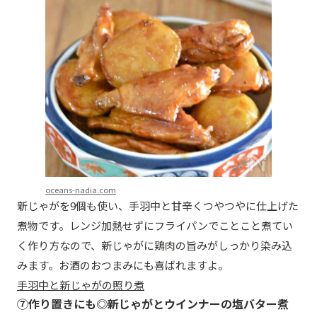
oceans-nadia.com
新じゃがを9個も使い、手羽中と甘辛くつやつやに仕上げた
煮物です。レンジ加熱せずにフライパンでことこと煮てい
く作り方なので、新じゃがに鶏肉の旨みがしっかり染み込
みます。お酒のおつまみにも喜ばれますよ。
手羽中と新じゃがの照り煮
⑦作り置きにも◎新じゃがとウインナーの塩バター煮