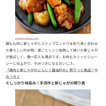
oceans-nadia.com
鶏もも肉に新じゃがとスナップエンドウを彩り良く合わせ
た春らしい炒め物。皮ごとレンジ加熱して焼いた新じゃが
が香ばしく、食べ応えも満点です。お肉もカリッとジュー
シーに仕上がり、やみつきになるおいしさ。
『鶏肉と新じゃがのにんにく醤油炒め』照りっと絶品♡や
みつき♪
⑥しっかり味染み！手羽中と新じゃがの照り煮