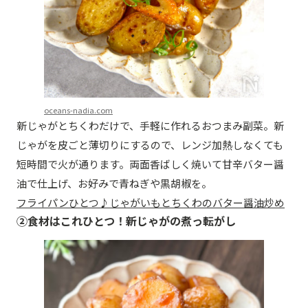
oceans-nadia.com
新じゃがとちくわだけで、手軽に作れるおつまみ副菜。新
じゃがを皮ごと薄切りにするので、レンジ加熱しなくても
短時間で火が通ります。両面香ばしく焼いて甘辛バター醤
油で仕上げ、お好みで青ねぎや黒胡椒を。
フライパンひとつ♪じゃがいもとちくわのバター醤油炒め
②食材はこれひとつ！新じゃがの煮っ転がし