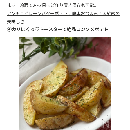
ます。冷蔵で2～3日ほど作り置き保存も可能。
アンチョビレモンバターポテト♩簡単おつまみ！悶絶級の
美味しさ
④カリほくっ♡トースターで絶品コンソメポテト