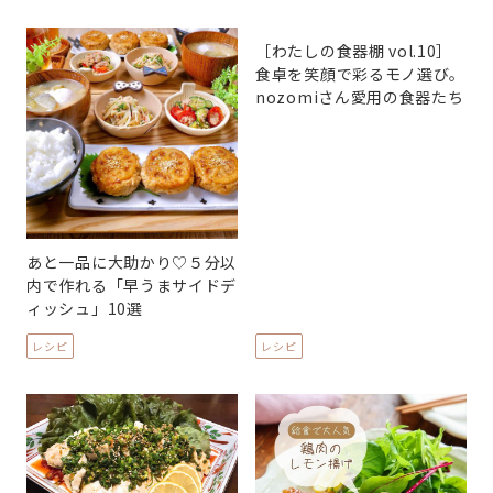
［わたしの食器棚 vol.10］
食卓を笑顔で彩るモノ選び。
nozomiさん愛用の食器たち
あと一品に大助かり♡５分以
内で作れる「早うまサイドデ
ィッシュ」10選
レシピ
レシピ