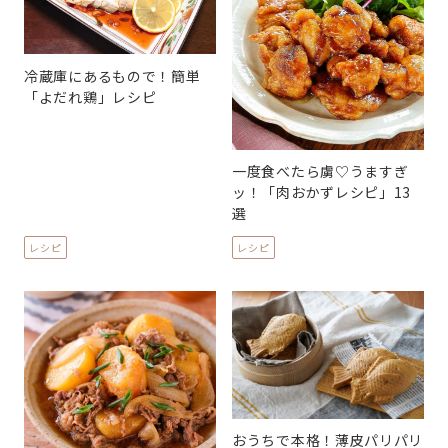
冷蔵庫にあるもので！簡単
「よだれ鶏」レシピ
一度食べたら虜♡うますぎ
ッ！「肉おかずレシピ」13
選
レシピ
レシピ
おうちで本格！薄皮パリパリ