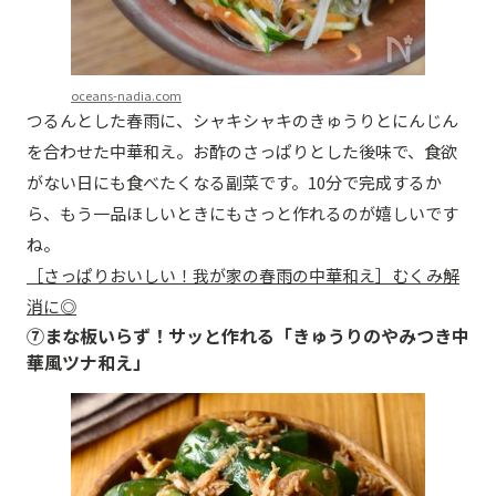
oceans-nadia.com
つるんとした春雨に、シャキシャキのきゅうりとにんじん
を合わせた中華和え。お酢のさっぱりとした後味で、食欲
がない日にも食べたくなる副菜です。10分で完成するか
ら、もう一品ほしいときにもさっと作れるのが嬉しいです
ね。
［さっぱりおいしい！我が家の春雨の中華和え］むくみ解
消に◎
⑦まな板いらず！サッと作れる「きゅうりのやみつき中
華風ツナ和え」