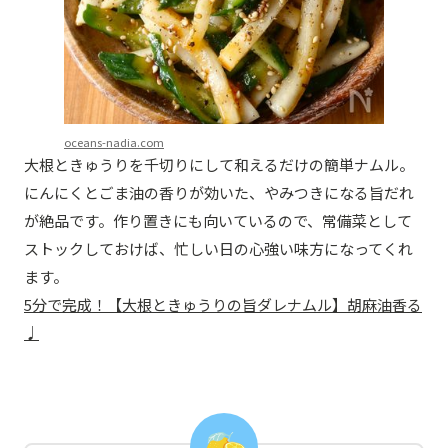
oceans-nadia.com
大根ときゅうりを千切りにして和えるだけの簡単ナムル。
にんにくとごま油の香りが効いた、やみつきになる旨だれ
が絶品です。作り置きにも向いているので、常備菜として
ストックしておけば、忙しい日の心強い味方になってくれ
ます。
5分で完成！【大根ときゅうりの旨ダレナムル】胡麻油香る
♩