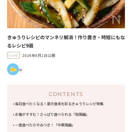
きゅうりレシピのマンネリ解消！作り置き・時短にもな
るレシピ9選
2026年6月1日公開
レシピ
ai
CONTENTS
毎日食べたくなる！夏の食卓を彩るきゅうりレシピ特集
お箸がすすむ！さっぱり食べられる「和風編」
一度食べたらやみつき！「中華風編」