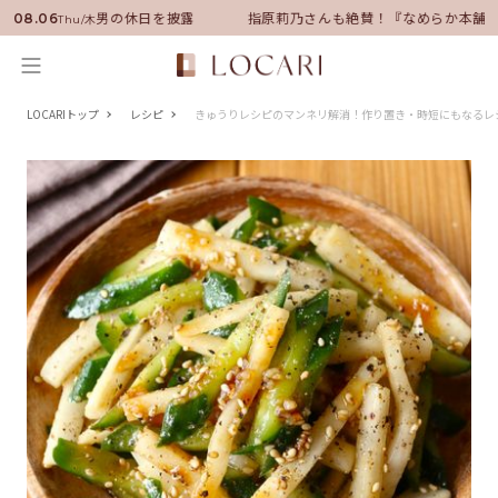
ーに就任！いい男の休日を披露
指原莉乃さんも絶賛！『なめらか本舗』保
08.06
Thu/木
LOCARIトップ
レシピ
きゅうりレシピのマンネリ解消！作り置き・時短にもなるレ