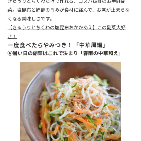
きゅうりとちくわだけで作れる、コスパ抜群のお手軽副
菜。塩昆布と鰹節の旨みが食材に絡んで、お箸が止まらな
くなる美味しさです。
【きゅうりとちくわの塩昆布おかかあえ】この副菜大好
き！
一度食べたらやみつき！「中華風編」
⑥暑い日の副菜はこれで決まり「春雨の中華和え」