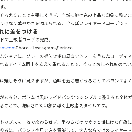
す。
そろえることで主張しすぎず、自然に溶け込み上品な印象に整い
りげなく華やかさを添えられる、今っぽいレイヤードコーデです。
れに差をつける
am.com
Photo／Instagram @erinco_____
ムシャツに、グレーの襟付きポロ風カットソーを重ねたコーディネ
れるアイテム同士をあえて重ねることで、ぐっとおしゃれ度の高い
は難しそうに見えますが、色味を落ち着かせることでバランスよ
がある分、ボトムは黒のワイドパンツでシンプルに整えると全体
ることで、洗練された印象に導く上級者スタイルです。
トップスを一枚で終わらせず、重ねるだけでぐっと垢抜けた印象に
参考に、バランスや見せ方を意識して、大人ならではのレイヤード