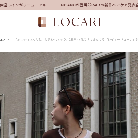
湿ラインがリニューアル
MISAMOが登場♡ReFaの新作ヘアケア発表
ョン
「おしゃれさんだね」と言われちゃう。1枚重ねるだけで垢抜ける「レイヤードコーデ」3