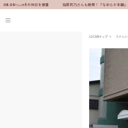
ーに就任！いい男の休日を披露
指原莉乃さんも絶賛！『なめらか本舗』保
08.06
Thu/木
LOCARIトップ
ファッシ