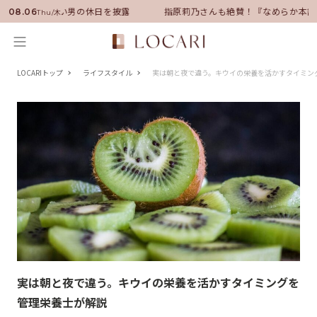
サダーに就任！いい男の休日を披露
指原莉乃さんも絶賛！『なめらか本舗
08.06
Thu/木
LOCARIトップ
ライフスタイル
実は朝と夜で違う。キウイの栄養を活かすタイミン
実は朝と夜で違う。キウイの栄養を活かすタイミングを
管理栄養士が解説