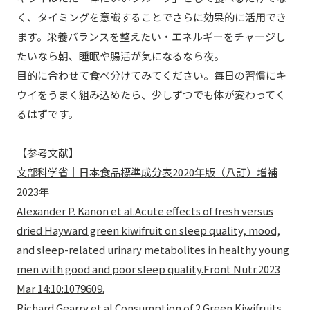
く、タイミングを意識することでさらに効果的に活用でき
ます。栄養バランスを整えたい・エネルギーをチャージし
たいなら朝、睡眠や腸活が気になるなら夜。
目的に合わせて食べ分けてみてください。毎日の習慣にキ
ウイをうまく組み込めたら、少しずつでも体が変わってく
るはずです。
【参考文献】
文部科学省｜日本食品標準成分表2020年版（八訂）増補
2023年
Alexander P. Kanon et al.Acute effects of fresh versus
dried Hayward green kiwifruit on sleep quality, mood,
and sleep-related urinary metabolites in healthy young
men with good and poor sleep quality.Front Nutr.2023
Mar 14:10:1079609.
Richard Gearry et al.Consumption of 2 Green Kiwifruits