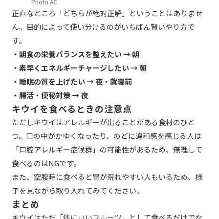
Photo AC
正直なところ「どちらが絶対正解」ということはありませ
ん。目的によって使い分けるのがいちばん賢いやり方で
す。
・
朝食の栄養バランスを整えたい → 朝
・
素早くエネルギーチャージしたい → 朝
・
睡眠の質を上げたい → 夜・就寝前
・
腸活・便秘対策 → 夜
キウイを食べるときの注意点
ただしキウイはアレルギーが出ることがある食材のひと
つ。口の中がかゆくなったり、のどに違和感を感じる人は
「口腔アレルギー症候群」の可能性があるため、無理して
食べるのはNGです。
また、空腹時に食べると胃が荒れやすい人もいるため、様
子を見ながら取り入れてみてください。
まとめ
キウイはただ「体にいいフルーツ」として食べるだけでな