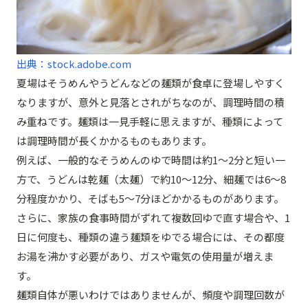
出典：stock.adobe.com
夏場はそうめんやうどんなどの麺類が食卓に登場しやすく
なりますが、意外と見落とされがちなのが、調理時間の積
み重ねです。麺類は一見手軽に思えますが、種類によって
は調理時間が長くかかるものもあります。
例えば、一般的なそうめんのゆで時間は約1〜2分と短い一
方で、うどんは乾麺（太麺）で約10〜12分、細麺では6〜8
分程度かかり、そばも5〜7分ほどかかるものがあります。
さらに、家族の食事時間がずれて複数回ゆで直す場合や、1
日に何度も、種類の違う麺類をゆでる場合には、その都度
お湯を沸かす必要があり、ガスや電気の使用量が増えま
す。
麺類自体が悪いわけではありませんが、頻度や調理回数が