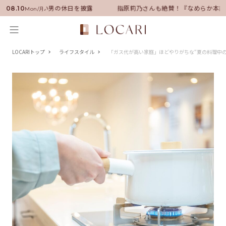
サダーに就任！いい男の休日を披露
指原莉乃さんも絶賛！『なめらか本舗
08.10
Mon/月
LOCARIトップ
ライフスタイル
「ガス代が高い家庭」ほどやりがちな“夏の料理中の