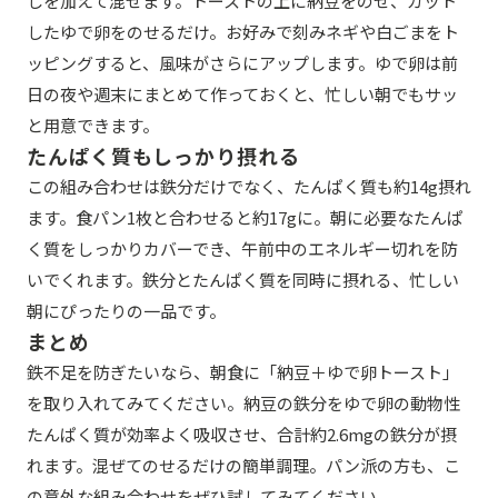
しを加えて混ぜます。トーストの上に納豆をのせ、カット
したゆで卵をのせるだけ。お好みで刻みネギや白ごまをト
ッピングすると、風味がさらにアップします。ゆで卵は前
日の夜や週末にまとめて作っておくと、忙しい朝でもサッ
と用意できます。
たんぱく質もしっかり摂れる
この組み合わせは鉄分だけでなく、たんぱく質も約14g摂れ
ます。食パン1枚と合わせると約17gに。朝に必要なたんぱ
く質をしっかりカバーでき、午前中のエネルギー切れを防
いでくれます。鉄分とたんぱく質を同時に摂れる、忙しい
朝にぴったりの一品です。
まとめ
鉄不足を防ぎたいなら、朝食に「納豆＋ゆで卵トースト」
を取り入れてみてください。納豆の鉄分をゆで卵の動物性
たんぱく質が効率よく吸収させ、合計約2.6mgの鉄分が摂
れます。混ぜてのせるだけの簡単調理。パン派の方も、こ
の意外な組み合わせをぜひ試してみてください。