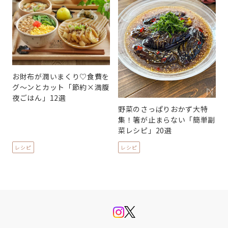
お財布が潤いまくり♡食費を
グ〜ンとカット「節約×満腹
夜ごはん」12選
野菜のさっぱりおかず大特
集！箸が止まらない「簡単副
菜レシピ」20選
レシピ
レシピ