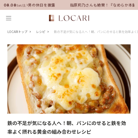
サダーに就任！いい男の休日を披露
指原莉乃さんも絶賛！『なめらか本舗』
08.08
Sat/土
LOCARIトップ
レシピ
鉄の不足が気になる人へ！朝、パンにのせると鉄を効率よく
鉄の不足が気になる人へ！朝、パンにのせると鉄を効
率よく摂れる黄金の組み合わせレシピ