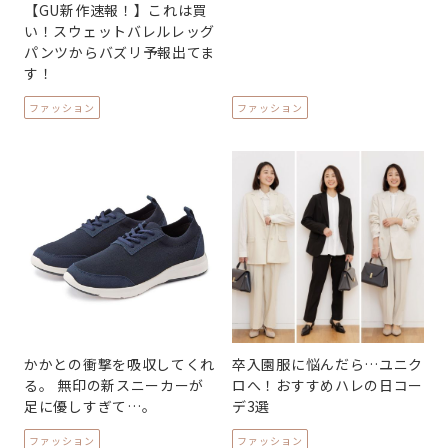
【GU新作速報！】これは買
い！スウェットバレルレッグ
パンツからバズリ予報出てま
す！
ファッション
ファッション
かかとの衝撃を吸収してくれ
卒入園服に悩んだら…ユニク
る。 無印の新スニーカーが
ロへ！おすすめハレの日コー
足に優しすぎて…。
デ3選
ファッション
ファッション