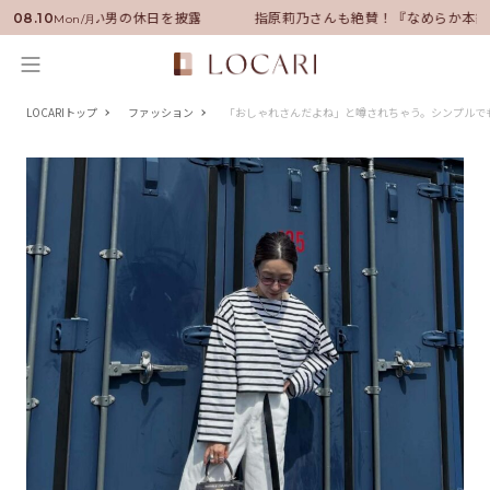
サダーに就任！いい男の休日を披露
指原莉乃さんも絶賛！『なめらか本舗』
08.10
Mon/月
LOCARIトップ
ファッション
「おしゃれさんだよね」と噂されちゃう。シンプルでも