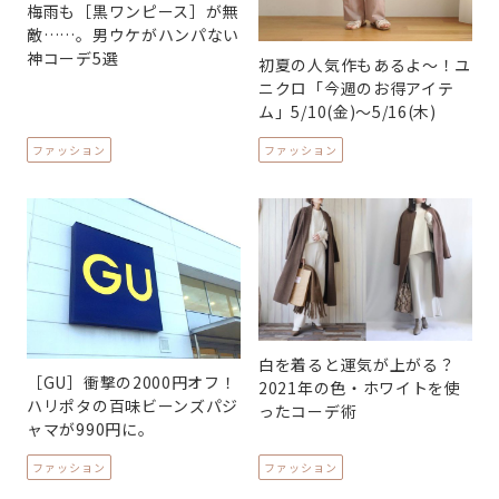
梅雨も［黒ワンピース］が無
敵……。男ウケがハンパない
神コーデ5選
初夏の人気作もあるよ～！ユ
ニクロ「今週のお得アイテ
ム」5/10(金)～5/16(木)
ファッション
ファッション
白を着ると運気が上がる？
［GU］衝撃の2000円オフ！
2021年の色・ホワイトを使
ハリポタの百味ビーンズパジ
ったコーデ術
ャマが990円に。
ファッション
ファッション