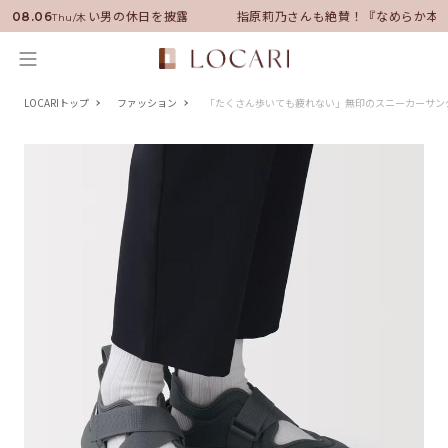
バサダーに就任！いい男の休日を披露
指原莉乃さんも絶賛！『なめらか本舗
08.06
Thu/木
LOCARIトップ
ファッション
「たくさん歩いても疲れない」無印のスニーカーサンダ