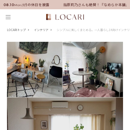
ーに就任！いい男の休日を披露
指原莉乃さんも絶賛！『なめらか本舗』保
08.10
Mon/月
LOCARIトップ
インテリア
シンプルに美しくまとめる。一人暮らし1K向けインテリ