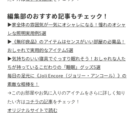
編集部のおすすめ記事もチェック！
▶︎
家全体の雰囲気が一気にオシャレになる！憧れのオシャ
レな照明実用例5選
▶︎
《無印良品》のアイテムはセンスがいい部屋の必需品！
おしゃれで実用的なアイテム5選
▶︎
気持ちのいい寝具でぐっすり眠れそう！おしゃれな人た
ちが持っているこだわりの「睡眠」グッズ5選
毎日の足元に《Joli Encore（ジョリー・アンコール）》の
素敵な相棒を！
→このお部屋やお気に入りのアイテムをさらに詳しく知り
たい方は
コチラの記事
をチェック！
オリジナルサイトで読む