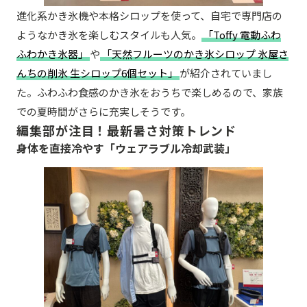
進化系かき氷機や本格シロップを使って、自宅で専門店の
ようなかき氷を楽しむスタイルも人気。
「Toffy 電動ふわ
ふわかき氷器」
や
「天然フルーツのかき氷シロップ 氷屋さ
んちの削氷 生シロップ6個セット」
が紹介されていまし
た。ふわふわ食感のかき氷をおうちで楽しめるので、家族
での夏時間がさらに充実しそうです。
編集部が注目！最新暑さ対策トレンド
身体を直接冷やす「ウェアラブル冷却武装」