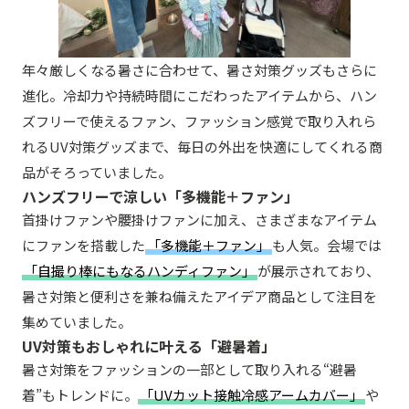
年々厳しくなる暑さに合わせて、暑さ対策グッズもさらに
進化。冷却力や持続時間にこだわったアイテムから、ハン
ズフリーで使えるファン、ファッション感覚で取り入れら
れるUV対策グッズまで、毎日の外出を快適にしてくれる商
品がそろっていました。
ハンズフリーで涼しい「多機能＋ファン」
首掛けファンや腰掛けファンに加え、さまざまなアイテム
にファンを搭載した
「多機能＋ファン」
も人気。会場では
「自撮り棒にもなるハンディファン」
が展示されており、
暑さ対策と便利さを兼ね備えたアイデア商品として注目を
集めていました。
UV対策もおしゃれに叶える「避暑着」
暑さ対策をファッションの一部として取り入れる“避暑
着”もトレンドに。
「UVカット接触冷感アームカバー」
や