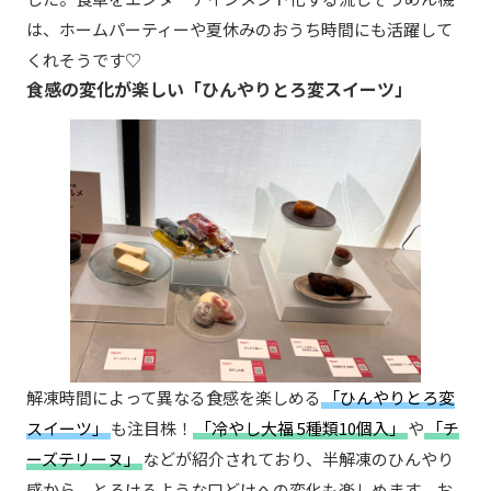
は、ホームパーティーや夏休みのおうち時間にも活躍して
くれそうです♡
食感の変化が楽しい「ひんやりとろ変スイーツ」
解凍時間によって異なる食感を楽しめる
「ひんやりとろ変
スイーツ」
も注目株！
「冷やし大福 5種類10個入」
や
「チ
ーズテリーヌ」
などが紹介されており、半解凍のひんやり
感から、とろけるような口どけへの変化も楽しめます。お