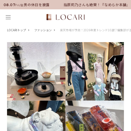
ーに就任！いい男の休日を披露
指原莉乃さんも絶賛！『なめらか本舗』保
08.07
Fri/金
LOCARIトップ
ファッション
楽天市場が予測！2026年夏トレンド10選♡編集部