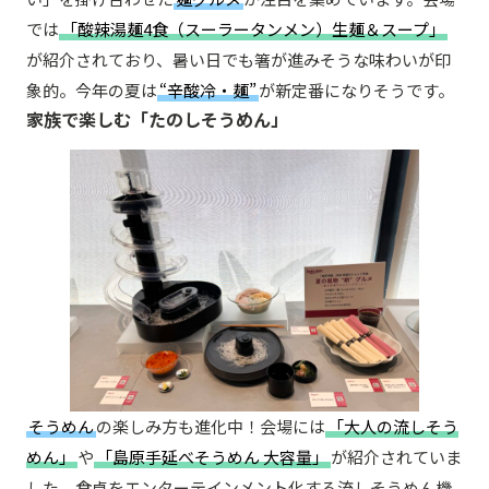
では
「酸辣湯麺4食（スーラータンメン）生麺＆スープ」
が紹介されており、暑い日でも箸が進みそうな味わいが印
象的。今年の夏は
“辛酸冷・麺”
が新定番になりそうです。
家族で楽しむ「たのしそうめん」
そうめん
の楽しみ方も進化中！会場には
「大人の流しそう
めん」
や
「島原手延べそうめん 大容量」
が紹介されていま
した。食卓をエンターテインメント化する流しそうめん機