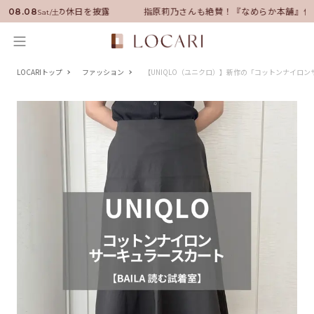
ーに就任！いい男の休日を披露
指原莉乃さんも絶賛！『なめらか本舗』保
08.08
Sat/土
LOCARIトップ
ファッション
【UNIQLO（ユニクロ）】新作の「コットンナイロン