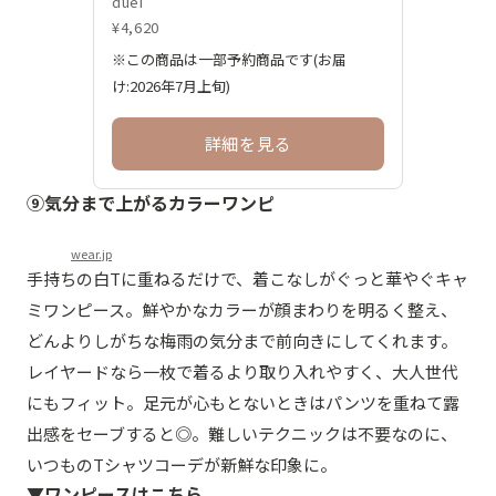
duei
¥4,620
※この商品は一部予約商品です(お届
け:2026年7月上旬)
詳細を見る
⑨気分まで上がるカラーワンピ
wear.jp
手持ちの白Tに重ねるだけで、着こなしがぐっと華やぐキャ
ミワンピース。鮮やかなカラーが顔まわりを明るく整え、
どんよりしがちな梅雨の気分まで前向きにしてくれます。
レイヤードなら一枚で着るより取り入れやすく、大人世代
にもフィット。足元が心もとないときはパンツを重ねて露
出感をセーブすると◎。難しいテクニックは不要なのに、
いつものTシャツコーデが新鮮な印象に。
▼ワンピースはこちら