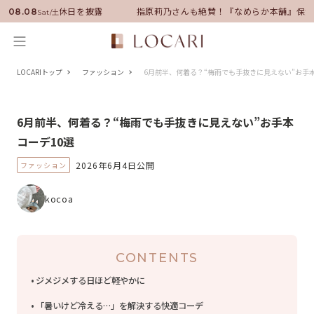
就任！いい男の休日を披露
指原莉乃さんも絶賛！『なめらか本舗』保湿ラ
08.08
Sat/土
LOCARIトップ
ファッション
6月前半、何着る？“梅雨でも手抜きに見えない”お手本
6月前半、何着る？“梅雨でも手抜きに見えない”お手本
コーデ10選
2026年6月4日公開
ファッション
kocoa
CONTENTS
ジメジメする日ほど軽やかに
「暑いけど冷える…」を解決する快適コーデ