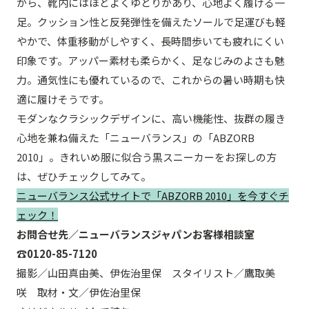
がら、靴内にはほどよくゆとりがあり、心地よく履ける一
足。クッション性と反発弾性を備えたソールで足運びも軽
やかで、体重移動がしやすく、長時間歩いても疲れにくい
印象です。アッパー素材も柔らかく、足なじみのよさも魅
力。通気性にも優れているので、これからの暑い時期も快
適に履けそうです。
モダンなクラシックデザインに、高い機能性、抜群の履き
心地を兼ね備えた「ニューバランス」の「ABZORB
2010」。きれいめ服に似合う黒スニーカーをお探しの方
は、ぜひチェックしてみて。
ニューバランス公式サイトで「ABZORB 2010」を今すぐチ
ェック！
お問合せ先／ニューバランスジャパンお客様相談室
☎︎0120-85-7120
撮影／山田真由美、伊佐治里保 スタイリスト／鷹取美
咲 取材・文／伊佐治里保