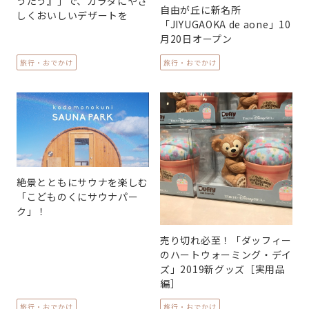
うたう』」で、カラダにやさ
自由が丘に新名所
しくおいしいデザートを
「JIYUGAOKA de aone」10
月20日オープン
旅行・おでかけ
旅行・おでかけ
絶景とともにサウナを楽しむ
「こどものくにサウナパー
ク」！
売り切れ必至！「ダッフィー
のハートウォーミング・デイ
ズ」2019新グッズ［実用品
編］
旅行・おでかけ
旅行・おでかけ