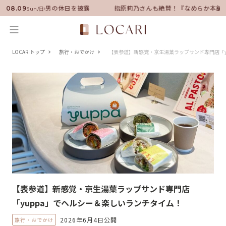
サダーに就任！いい男の休日を披露
指原莉乃さんも絶賛！『なめらか本舗』
08.09
Sun/日
LOCARIトップ
旅行・おでかけ
【表参道】新感覚・京生湯葉ラップサンド専門店「y
【表参道】新感覚・京生湯葉ラップサンド専門店
「yuppa」でヘルシー＆楽しいランチタイム！
2026年6月4日公開
旅行・おでかけ