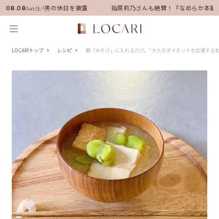
ダーに就任！いい男の休日を披露
指原莉乃さんも絶賛！『なめらか本舗』
08.08
Sat/土
LOCARIトップ
レシピ
朝「みそ汁」に入れるだけ。“大人のダイエットを応援する旬