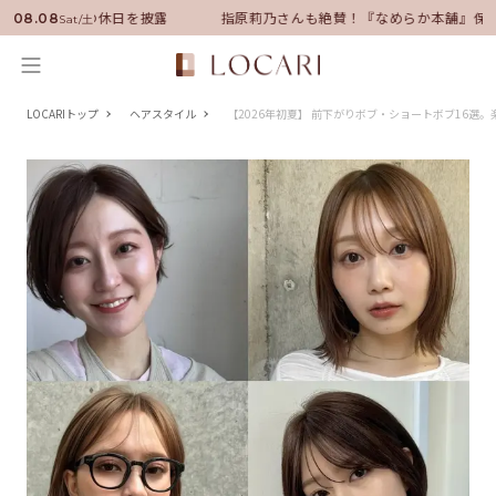
に就任！いい男の休日を披露
指原莉乃さんも絶賛！『なめらか本舗』保湿
08.08
Sat/土
LOCARIトップ
ヘアスタイル
【2026年初夏】 前下がりボブ・ショートボブ16