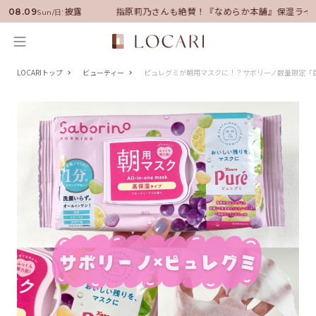
！いい男の休日を披露
指原莉乃さんも絶賛！『なめらか本舗』保湿ライン
08.09
Sun/日
LOCARIトップ
ビューティー
ピュレグミが朝用マスクに！？サボリーノ数量限定「