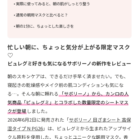
実際に使ってみると、朝の肌がしっとり整う
通常の朝用マスクと比べると？
朝の1分に、ちょっとした楽しさを
忙しい朝に、ちょっと気分が上がる限定マスク
♡
ピュレグミ好きも気になるサボリーノの新作をレビュー
朝のスキンケアは、できるだけ手早く済ませたい。でも、
寝起きの乾燥感やメイク前の肌コンディションも気にな
る…。そんな朝に頼れる
「サボリーノ」から、カンロの人
気商品「ピュレグミ」とコラボした数量限定のシートマス
クが登場
しました。
2026年6月2日に発売された「
サボリーノ 目ざまシート 高保
湿タイプ N PG26
」は、ピュレグミから生まれたアップサイ
クル原料を使用した、ちょっとユニークな朝用マスク。香