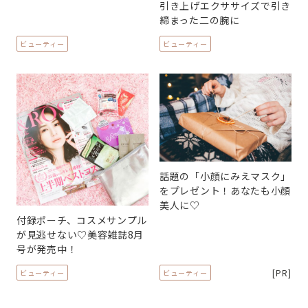
引き上げエクササイズで引き
締まった二の腕に
ビューティー
ビューティー
話題の「小顔にみえマスク」
をプレゼント！あなたも小顔
美人に♡
付録ポーチ、コスメサンプル
が見逃せない♡美容雑誌8月
号が発売中！
[PR]
ビューティー
ビューティー