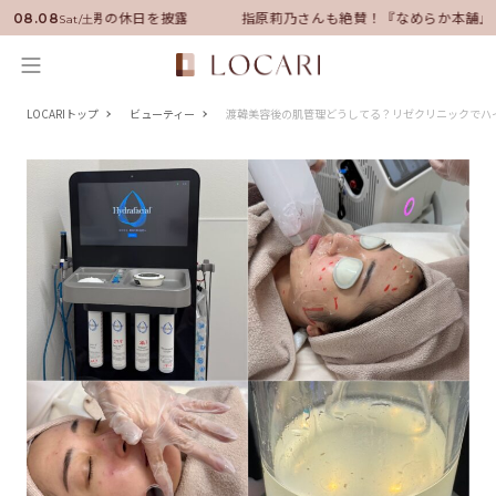
ーに就任！いい男の休日を披露
指原莉乃さんも絶賛！『なめらか本舗』保
08.08
Sat/土
LOCARIトップ
ビューティー
渡韓美容後の肌管理どうしてる？リゼクリニックでハ