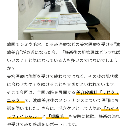
韓国でシミや毛穴、たるみ治療などの美容医療を受ける“渡
韓美容”が身近になった今、「施術後の肌管理はどうすれば
いいの？」と気になっている人も多いのではないでしょう
か？
美容医療は施術を受けて終わりではなく、その後の肌状態
に合わせたケアを続けることも大切だといわれています。
そこで今回は、全国28院を展開する
美容皮膚科「リゼクリ
ニック」
で、渡韓美容後のメンテナンスについて医師にお
話を伺いました。さらに、毛穴ケアとして人気の
「ハイド
ラフェイシャル」
と
「顔脱毛」
も実際に体験。施術の流れ
や受けてみた感想をレポートします。