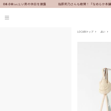
サダーに就任！いい男の休日を披露
指原莉乃さんも絶賛！『なめらか本舗』
08.08
Sat/土
LOCARIトップ
占い