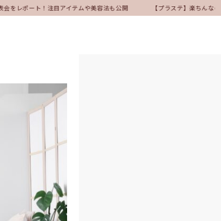
発表会をレポート！注目アイテムや美容法も公開
【プラステ】楽ちんなのに