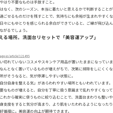
やはり不要なものは手放すこと。
はなく、次のシーズン、本当に着たいと思えるかで判断することが
過ごせるものだけを残すことで、気持ちにも余裕が生まれやすくな
日々にもゆとりを感じられる余白ができていると、ご縁が飛び込ん
ながるでしょう。
整える場所。洗面台リセットで「美容運アップ」
eage.jp/article/121495
い切れていないコスメやスキンケア用品が置いたままになってい
なんとなく置いているものが増えがちで、次第に掃除をしにくくな
所がそうなると、気が停滞しやすい状態に。
自分自身を整える気」があらわれやすい場所ともいわれています。
要なものが増えると、自分を丁寧に扱う意識まで乱れやすくなって
これから確実に使うものに絞り込むことで、洗面台まわりも整いや
身支度をすると気分が高まり、より肌をいたわれるようになったり
好循環に。美容運の向上が期待できます。