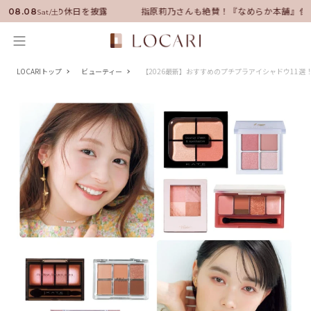
に就任！いい男の休日を披露
指原莉乃さんも絶賛！『なめらか本舗』保湿
08.08
Sat/土
LOCARIトップ
ビューティー
【2026最新】おすすめのプチプラアイシャドウ11選