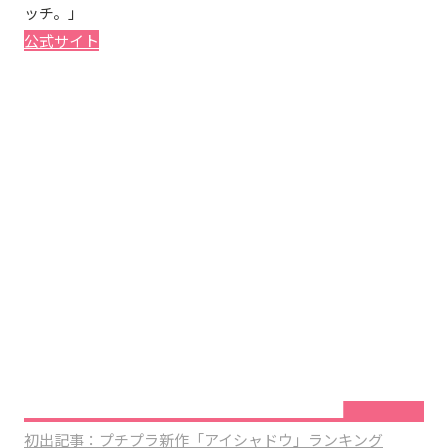
ッチ。」
公式サイト
初出記事：プチプラ新作「アイシャドウ」ランキング