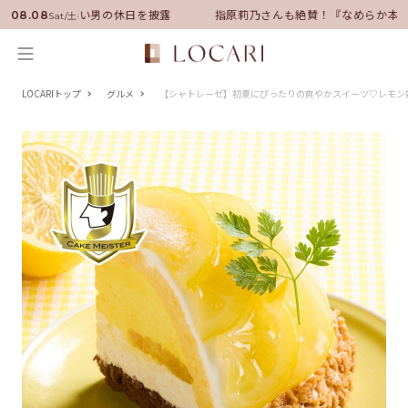
バサダーに就任！いい男の休日を披露
指原莉乃さんも絶賛！『なめらか本舗
08.08
Sat/土
LOCARIトップ
グルメ
【シャトレーゼ】初夏にぴったりの爽やかスイーツ♡レモン