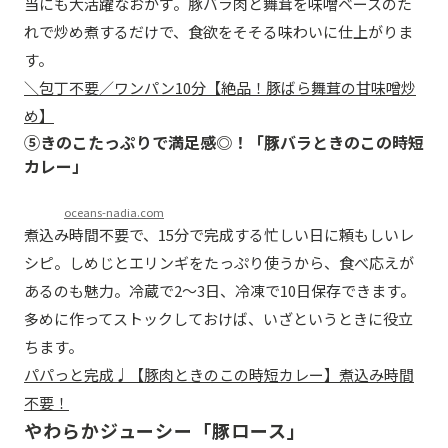
当にも大活躍なおかず。豚バラ肉と舞茸を味噌ベースのた
れで炒め煮するだけで、食欲をそそる味わいに仕上がりま
す。
＼包丁不要／ワンパン10分【絶品！豚ばら舞茸の甘味噌炒
め】
⑤きのこたっぷりで満足感◎！「豚バラときのこの時短
カレー」
oceans-nadia.com
煮込み時間不要で、15分で完成する忙しい日に頼もしいレ
シピ。しめじとエリンギをたっぷり使うから、食べ応えが
あるのも魅力。冷蔵で2～3日、冷凍で10日保存できます。
多めに作ってストックしておけば、いざというときに役立
ちます。
パパっと完成♩【豚肉ときのこの時短カレー】煮込み時間
不要！
やわらかジューシー「豚ロース」