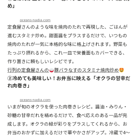
め」
oceans-nadia.com
定食屋さんのような味を焼肉のたれで再現した、ごはんが
進むスタミナ炒め。甜面醤をプラスするだけで、いつもの
焼肉のたれが一気に本格的な味に格上げされます。野菜も
たっぷり摂れるから、これ一皿で栄養面もカバーできる、
作り置きに頼もしいレシピです。
行列の定食屋さんの
豚バラなすのスタミナ焼肉炒め
②冷めても美味しい！お弁当に映える「オクラの甘辛だ
れ肉巻き」
oceans-nadia.com
いまが旬のオクラを使った肉巻きレシピ。醤油・みりん・
砂糖の甘辛だれを絡めるだけで、食べ応えのある一品が完
成します。オクラの緑が彩りをプラスしてくれるから、お
弁当のおかずに加えるだけで華やかさがアップ。冷蔵で4～