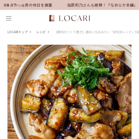
ダーに就任！いい男の休日を披露
指原莉乃さんも絶賛！『なめらか本舗』保
08.07
Fri/金
LOCARIトップ
レシピ
【豚肉のつくり置き】週末に仕込みたい「部位別レシピ」9