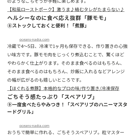
のようなごちそうが手軽に楽しめます。
【和風ローストポーク】激うま♪絡むタレがたまらない♪
ヘルシーなのに食べ応え抜群「豚モモ」
⑧ストックしておくと便利！「煮豚」
oceans-nadia.com
冷蔵で4～5日、冷凍で1ヶ月も保存できる、作り置きの心強
い味方です。豚モモ肉をじっくり煮込むことで、驚くほど
やわらかく仕上がります。そのまま食べるのはもちろん、
そのまま食べるのはもちろん、炒飯に入れるなどアレンジ
の幅が広がるのも嬉しいところです。
【ほぐれる煮豚】本格的なプロの味/作り置き/冷凍保存
ごちそう感たっぷり「スペアリブ」
⑨一度食べたらやみつき！「スペアリブのハニーマスタ
ードグリル」
oceans-nadia.com
おうちで簡単に作れる、ごちそうスペアリブ。粒マスター