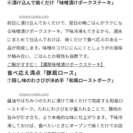
⑥漬け込んで焼くだけ「味噌漬けポークステーキ」
oceans-nadia.com
前日に漬け込んでおくだけで、翌日の晩ごはんがラクにな
る味噌漬けポークステーキ。下味冷凍もできるから、週末
にまとめて仕込んでおけば、焼くだけで食べ応えのある一
品が完成します。味噌のコクににんにくとしょうがの風味
が絡み合い、ごはんとの相性も抜群です。
ご飯がすすむ！【濃厚味噌漬けポークステーキ】
食べ応え満点「豚肩ロース」
⑦隠し味のわさびが決め手「和風ローストポーク」
oceans-nadia.com
醤油やはちみつのたれに漬けて焼くだけで完成する和風ロ
ーストポーク。たれにわさびを少量入れることで、豚肉の
旨みが引き立ち、より本格的な味に仕上がります。下味冷
凍しておけば、食べたいときにオーブンで焼くだけでお店