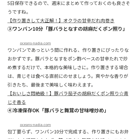
5日保存できるので、週末にまとめて作っておくのも良さそ
うですね。
【作り置きして大正解！】オクラの甘辛だれ肉巻き
③ワンパン10分「豚バラとなすの胡麻だくポン照り」
oceans-nadia.com
ワンパンであっという間に作れる、作り置きにぴったりな
おかずです。豚バラとなすをポン酢ベースの甘辛たれで炒
め煮するだけで、本格的な美味しさに。作り置きする場合
は、青じそは食べる直前にのせましょう。爽やかな香りが
引きたち、最後まで美味しく味わえます。
【おいしさ悶絶級！】豚バラ茄子の胡麻だくポン照り☆青
じそ香る
④冷凍保存OK「豚バラと舞茸の甘味噌炒め」
oceans-nadia.com
包丁要らず、ワンパン10分で完成する、作り置きにもお弁