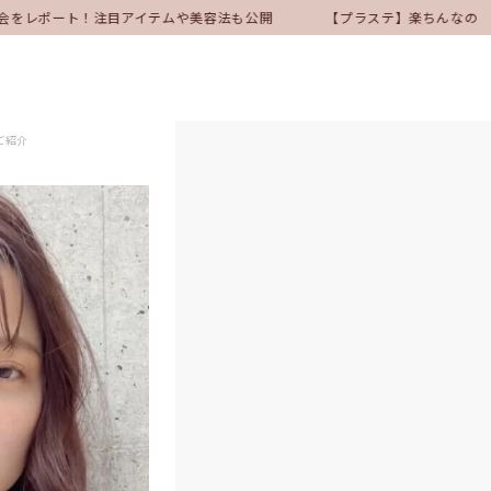
表会をレポート！注目アイテムや美容法も公開
【プラステ】楽ちんなのにき
ご紹介