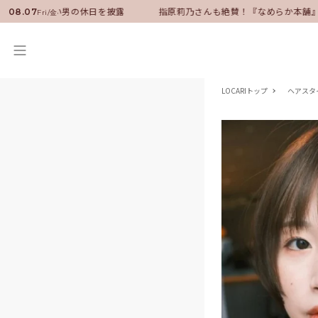
ダーに就任！いい男の休日を披露
指原莉乃さんも絶賛！『なめらか本舗』保
08.07
Fri/金
LOCARIトップ
ヘアスタ