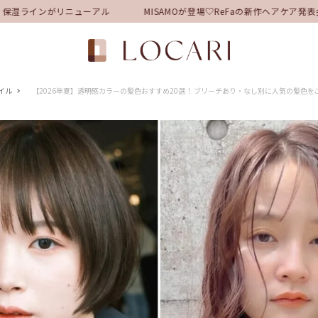
湿ラインがリニューアル
MISAMOが登場♡ReFaの新作ヘアケア発
イル
【2026年夏】透明感カラーの髪色おすすめ20選！ ブリーチあり・なし別に人気の髪色を