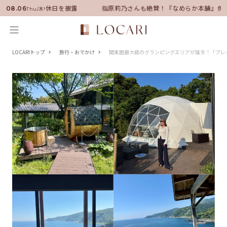
任！いい男の休日を披露
指原莉乃さんも絶賛！『なめらか本舗』保湿ライ
08.06
Thu/木
LOCARIトップ
旅行・おでかけ
関東圏最大級のグランピングエリアが誕生！「プレジ