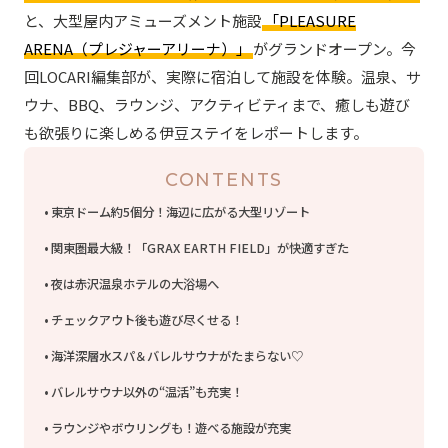
と、大型屋内アミューズメント施設
「PLEASURE
ARENA（プレジャーアリーナ）」
がグランドオープン。今
回LOCARI編集部が、実際に宿泊して施設を体験。温泉、サ
ウナ、BBQ、ラウンジ、アクティビティまで、癒しも遊び
も欲張りに楽しめる伊豆ステイをレポートします。
CONTENTS
東京ドーム約5個分！海辺に広がる大型リゾート
関東圏最大級！「GRAX EARTH FIELD」が快適すぎた
夜は赤沢温泉ホテルの大浴場へ
チェックアウト後も遊び尽くせる！
海洋深層水スパ＆バレルサウナがたまらない♡
バレルサウナ以外の“温活”も充実！
ラウンジやボウリングも！遊べる施設が充実