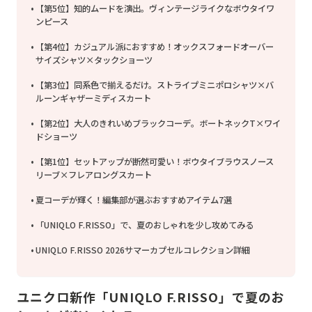
【第5位】知的ムードを演出。ヴィンテージライクなボウタイワ
ンピース
【第4位】カジュアル派におすすめ！オックスフォードオーバー
サイズシャツ×タックショーツ
【第3位】同系色で揃えるだけ。ストライプミニポロシャツ×バ
ルーンギャザーミディスカート
【第2位】大人のきれいめブラックコーデ。ボートネックT×ワイ
ドショーツ
【第1位】セットアップが断然可愛い！ボウタイブラウスノース
リーブ×フレアロングスカート
夏コーデが輝く！編集部が選ぶおすすめアイテム7選
「UNIQLO F.RISSO」で、夏のおしゃれを少し攻めてみる
UNIQLO F.RISSO 2026サマーカプセルコレクション詳細
ユニクロ新作「UNIQLO F.RISSO」で夏のお