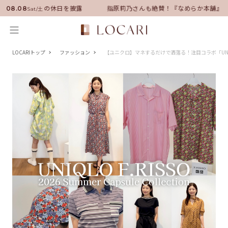
に就任！いい男の休日を披露
指原莉乃さんも絶賛！『なめらか本舗』保湿
08.08
Sat/土
LOCARIトップ
ファッション
【ユニクロ】マネするだけで洒落る！注目コラボ「UNIQ