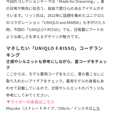
今回のコレクションテーマは「Made for Dreaming」。夏
の日常や旅先に似合う、自由で遊び心のあるアイテムがそ
ろいます。リッソ氏は、2022年に話題を集めたユニクロと
のコラボレーション「UNIQLO and MARNI」も手がけた人
物。今回の「UNIQLO F.RISSO」でも、日常着にアートの
ような楽しさを添えるデザインが魅力です。
マネしたい「UNIQLO F.RISSO」コーデラン
キング
丈感やシルエットも参考にしながら、夏コーデをチェッ
ク
ここからは、モデル着用コーデをもとに、夏の着こなしに
取り入れたいアイデアをチェック。着用モデルの身長もあ
わせて記載しているので、丈感やシルエットのバランスも
参考にしてみてください。
▼ライターの身長はこちら
Mayuko（ストレートタイプ／156cm／インスタは
こち